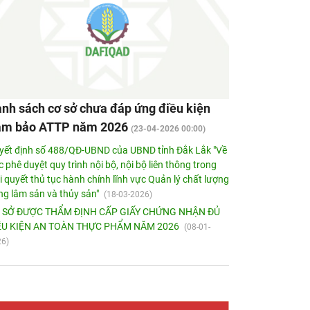
nh sách cơ sở chưa đáp ứng điều kiện
̉m bảo ATTP năm 2026
(23-04-2026 00:00)
yết định số 488/QĐ-UBND của UBND tỉnh Đắk Lắk "Về
c phê duyệt quy trình nội bộ, nội bộ liên thông trong
i quyết thủ tục hành chính lĩnh vực Quản lý chất lượng
ng lâm sản và thủy sản"
(18-03-2026)
 SỞ ĐƯỢC THẨM ĐỊNH CẤP GIẤY CHỨNG NHẬN ĐỦ
ỀU KIỆN AN TOÀN THỰC PHẨM NĂM 2026
(08-01-
26)