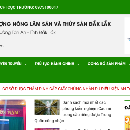
 CHI CỤC TRƯỞNG: 0975100017
ƯỢNG NÔNG LÂM SẢN VÀ THỦY SẢN ĐẮK LẮK
hường Tân An - Tỉnh Đắk Lắk
vn
UYÊN TRUYỀN
THỦ TỤC HÀNH CHÍNH
CÔNG BỐ SẢN PHẨM
ỢC THẨM ĐỊNH CẤP GIẤY CHỨNG NHẬN ĐỦ ĐIỀU KIỆN AN TOÀN THỰC
Danh sách mới nhất các
Đ
phòng kiểm nghiệm Cadimi
trong sầu riêng được Trung
Quốc công nhận