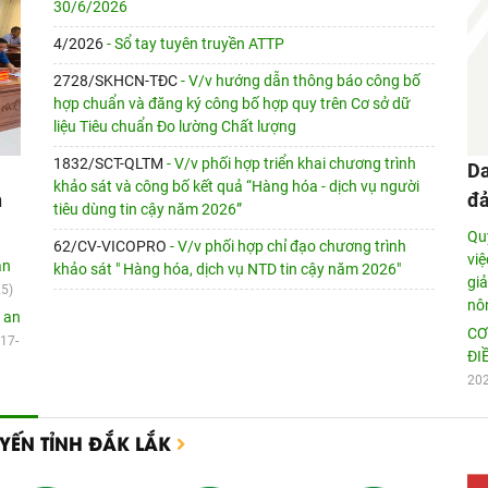
30/6/2026
4/2026
- Sổ tay tuyên truyền ATTP
2728/SKHCN-TÐC
- V/v hướng dẫn thông báo công bố
hợp chuẩn và đăng ký công bố hợp quy trên Cơ sở dữ
liệu Tiêu chuẩn Đo lường Chất lượng
1832/SCT-QLTM
- V/v phối hợp triển khai chương trình
Da
khảo sát và công bố kết quả “Hàng hóa - dịch vụ người
h
đa
tiêu dùng tin cậy năm 2026”
Qu
62/CV-VICOPRO
- V/v phối hợp chỉ đạo chương trình
việ
ản
khảo sát " Hàng hóa, dịch vụ NTD tin cậy năm 2026"
giả
25)
nô
n an
CƠ
(17-
ĐI
20
YẾN TỈNH ĐẮK LẮK