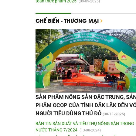
toàn thực phẩm 2025
(09-09-2025)
CHẾ BIẾN - THƯƠNG MẠI
SẢN PHẨM NÔNG SẢN ĐẶC TRƯNG, SẢ
PHẨM OCOP CỦA TỈNH ĐẮK LẮK ĐẾN VỚ
NGƯỜI TIÊU DÙNG THỦ ĐÔ
(30-11-2025)
BẢN TIN SẢN XUẤT VÀ TIÊU THỤ NÔNG SẢN TRONG
NƯỚC THÁNG 7/2024
(13-08-2024)