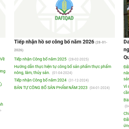
Tiếp nhận hồ sơ công bố năm 2026
Da
(28-01-
ng
2026)
Qu
"Về
Tiếp nhận Công bố năm 2025
(28-02-2025)
g
Hướng dẫn thực hiện tự công bố sản phẩm thực phẩm
Đắ
ượng
nông, lâm, thủy sản.
nâ
(01-04-2024)
sả
Tiếp nhận Công bố năm 2024
(31-12-2024)
̉
Vì
BẢN TỰ CÔNG BỐ SẢN PHẨM NĂM 2023
(04-01-2024)
cầ
Bà
nh
(0
-
Ch
Đắ
ứng