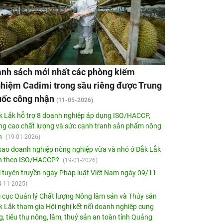
nh sách mới nhất các phòng kiểm
hiệm Cadimi trong sầu riêng được Trung
ốc công nhận
(11-05-2026)
k Lắk hỗ trợ 8 doanh nghiệp áp dụng ISO/HACCP,
ng cao chất lượng và sức cạnh tranh sản phẩm nông
n
(19-01-2026)
 sao doanh nghiệp nông nghiệp vừa và nhỏ ở Đắk Lắk
n theo ISO/HACCP?
(19-01-2026)
i tuyên truyền ngày Pháp luật Việt Nam ngày 09/11
4-11-2025)
i cục Quản lý Chất lượng Nông lâm sản và Thủy sản
k Lắk tham gia Hội nghị kết nối doanh nghiệp cung
, tiêu thụ nông, lâm, thuỷ sản an toàn tỉnh Quảng