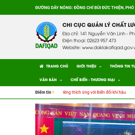
ĐƯỜNG DÂY NÓNG:
ĐỒNG CHÍ BÙI ĐỨC THIỆN, PHÓ
CHI CỤC QUẢN LÝ CHẤT L
Địa chỉ: 141 Nguyễn Văn Linh - P
Điện thoại: 02623 957 473
Website: www.daklakafiqad.gov.
TRANG CHỦ
GIỚI THIỆU
THÔNG TIN T
VĂN BẢN
CHẾ BIẾN - THƯƠNG MẠI
t Canh tác cây Sầu riêng thích ứng với Biến đổi khí hậu
Điểm tin
CƠ SỞ ĐƯ