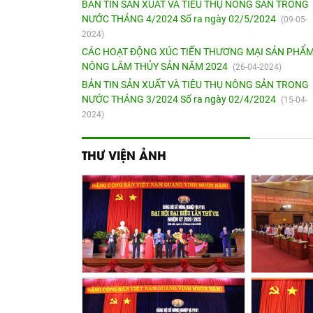
BẢN TIN SẢN XUẤT VÀ TIÊU THỤ NÔNG SẢN TRONG
NƯỚC THÁNG 4/2024 Số ra ngày 02/5/2024
(09-05-
2024)
CÁC HOẠT ĐỘNG XÚC TIẾN THƯƠNG MẠI SẢN PHẨ
NÔNG LÂM THỦY SẢN NĂM 2024
(26-04-2024)
BẢN TIN SẢN XUẤT VÀ TIÊU THỤ NÔNG SẢN TRONG
NƯỚC THÁNG 3/2024 Số ra ngày 02/4/2024
(15-04-
2024)
THƯ VIỆN ẢNH