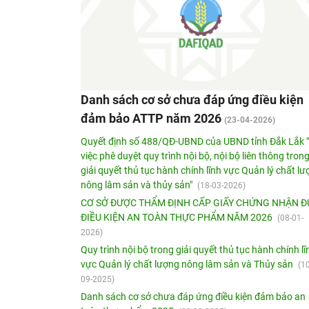
Danh sách cơ sở chưa đáp ứng điều kiện
đảm bảo ATTP năm 2026
(23-04-2026)
Quyết định số 488/QĐ-UBND của UBND tỉnh Đắk Lắk 
việc phê duyệt quy trình nội bộ, nội bộ liên thông tron
giải quyết thủ tục hành chính lĩnh vực Quản lý chất l
nông lâm sản và thủy sản"
(18-03-2026)
CƠ SỞ ĐƯỢC THẨM ĐỊNH CẤP GIẤY CHỨNG NHẬN ĐU
ĐIỀU KIỆN AN TOÀN THỰC PHẨM NĂM 2026
(08-01-
2026)
Quy trình nội bộ trong giải quyết thủ tục hành chính lĩ
vực Quản lý chất lượng nông lâm sản và Thủy sản
(10
09-2025)
Danh sách cơ sở chưa đáp ứng điều kiện đảm bảo an