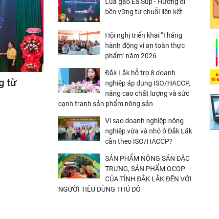
Lúa gạo Ea Súp - Hướng đi
bền vững từ chuỗi liên kết
Hội nghị triển khai "Tháng
hành động vì an toàn thực
phẩm" năm 2026
Đắk Lắk hỗ trợ 8 doanh
g từ
nghiệp áp dụng ISO/HACCP,
nâng cao chất lượng và sức
cạnh tranh sản phẩm nông sản
Vì sao doanh nghiệp nông
nghiệp vừa và nhỏ ở Đắk Lắk
cần theo ISO/HACCP?
SẢN PHẨM NÔNG SẢN ĐẶC
TRƯNG, SẢN PHẨM OCOP
CỦA TỈNH ĐẮK LẮK ĐẾN VỚI
NGƯỜI TIÊU DÙNG THỦ ĐÔ