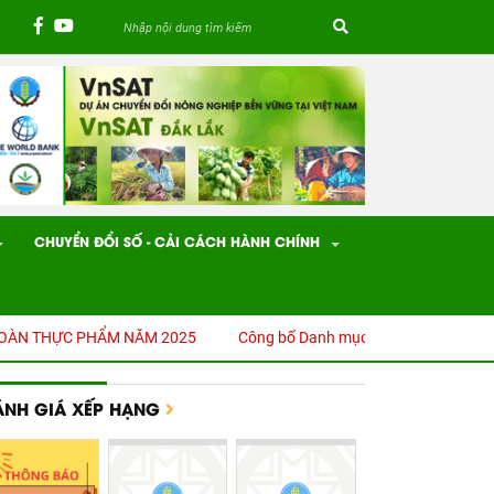
CHUYỂN ĐỔI SỐ - CẢI CÁCH HÀNH CHÍNH
 PHẨM NĂM 2025
Công bố Danh mục thủ tục hành chính (TTHC) được 
ÁNH GIÁ XẾP HẠNG