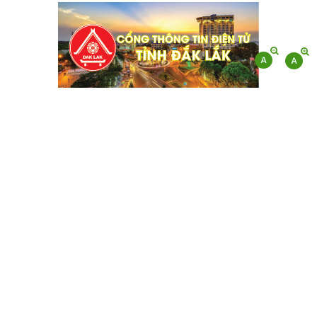
CHI CỤC QUẢN LÝ CHẤT LƯỢNG