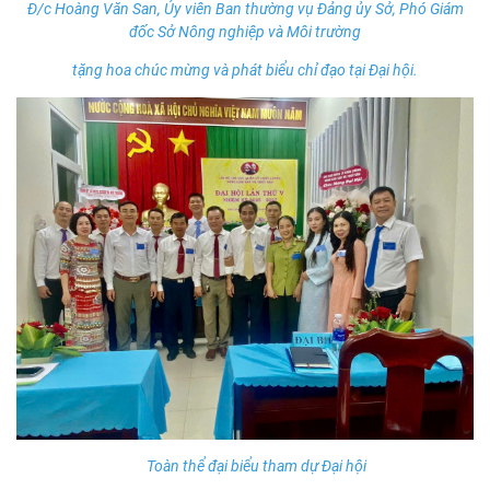
Đ/c Hoàng Văn San, Ủy viên Ban thường vụ Đảng ủy Sở, Phó Giám
đốc Sở Nông nghiệp và Môi trường
tặng hoa chúc mừng và phát biểu chỉ đạo tại Đại hội.
Toàn thể đại biểu tham dự Đại hội