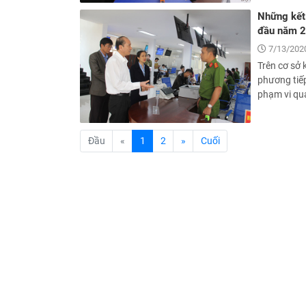
Những kết 
đầu năm 2
7/13/2020
Trên cơ sở 
phương tiếp
phạm vi quả
(current)
Đầu
«
1
2
»
Cuối