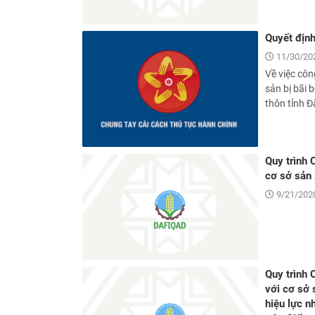
Quyết địn
11/30/20
Về việc côn
sản bị bãi 
thôn tỉnh Đ
Quy trình 
cơ sở sản 
9/21/2020
Quy trình 
với cơ sở 
hiệu lực n