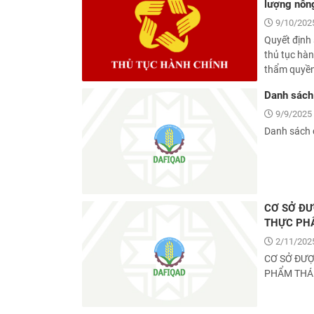
lượng nôn
9/10/2025
Quyết định 
thủ tục hàn
thẩm quyền 
Danh sách 
9/9/2025 
Danh sách 
CƠ SỞ ĐƯ
THỰC PH
2/11/2025
CƠ SỞ ĐƯỢ
PHẨM THÁ