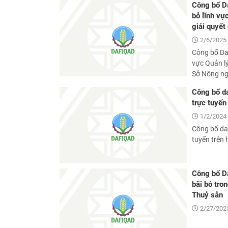
Công bố Da
bỏ lĩnh vự
giải quyết
2/6/2025 
Công bố Dan
vực Quản l
Sở Nông ngh
Công bố da
trực tuyến
1/2/2024 
Công bố dan
tuyến trên 
Công bố Da
bãi bỏ tro
Thuỷ sản
2/27/2023