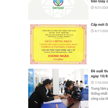
trên Giấy 
9/21/2020
Cấp mới G
8/17/2020
Đề xuất th
ngày 10/
7/16/2020
Trung tâm p
thống nhất 
công của tỉ