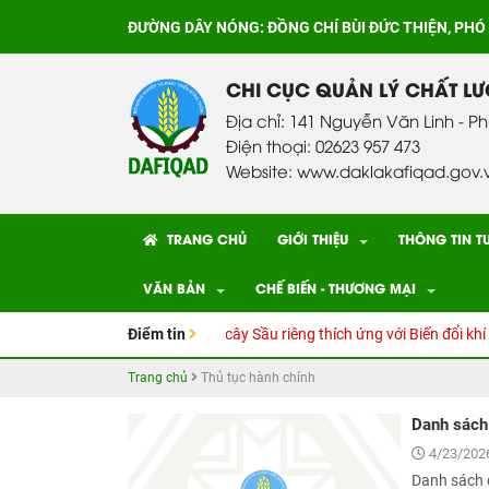
ĐƯỜNG DÂY NÓNG:
ĐỒNG CHÍ BÙI ĐỨC THIỆN, PHÓ
CHI CỤC QUẢN LÝ CHẤT L
Địa chỉ: 141 Nguyễn Văn Linh - P
Điện thoại: 02623 957 473
Website: www.daklakafiqad.gov.
TRANG CHỦ
GIỚI THIỆU
THÔNG TIN T
VĂN BẢN
CHẾ BIẾN - THƯƠNG MẠI
 dẫn kỹ thuật Canh tác cây Sầu riêng thích ứng với Biến đổi khí hậu
Điểm tin
Trang chủ
Thủ tục hành chính
Danh sách
4/23/2026
Danh sách 