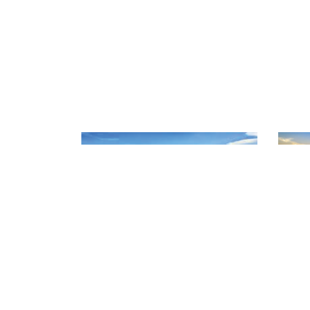
CHI CỤC QUẢN LÝ CHẤT L
Địa chỉ: 141 Nguyễn Văn Linh - P
Điện thoại: 02623 957 473