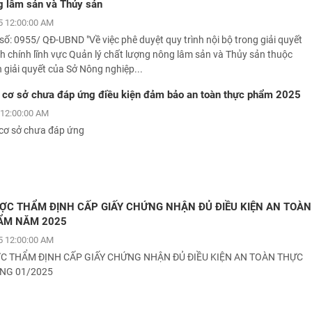
g lâm sản và Thủy sản
 12:00:00 AM
số: 0955/ QĐ-UBND "Về việc phê duyệt quy trình nội bộ trong giải quyết
h chính lĩnh vực Quản lý chất lượng nông lâm sản và Thủy sản thuộc
giải quyết của Sở Nông nghiệp...
cơ sở chưa đáp ứng điều kiện đảm bảo an toàn thực phẩm 2025
12:00:00 AM
cơ sở chưa đáp ứng
ỢC THẨM ĐỊNH CẤP GIẤY CHỨNG NHẬN ĐỦ ĐIỀU KIỆN AN TOÀN
ẨM NĂM 2025
 12:00:00 AM
C THẨM ĐỊNH CẤP GIẤY CHỨNG NHẬN ĐỦ ĐIỀU KIỆN AN TOÀN THỰC
NG 01/2025