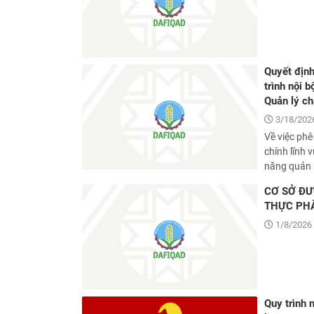
Quyết địn
trình nội b
Quản lý ch
3/18/2026
Về việc phê
chính lĩnh 
năng quản l
CƠ SỞ ĐƯƠ
THỰC PH
1/8/2026 
Quy trình 