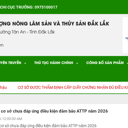
 CHI CỤC TRƯỞNG: 0975100017
ƯỢNG NÔNG LÂM SẢN VÀ THỦY SẢN ĐẮK LẮK
hường Tân An - Tỉnh Đắk Lắk
vn
UYÊN TRUYỀN
THỦ TỤC HÀNH CHÍNH
CÔNG BỐ SẢN PHẨM
CƠ SỞ ĐƯỢC THẨM ĐỊNH CẤP GIẤY CHỨNG NHẬN ĐỦ ĐIỀU KIỆN AN 
 cơ sở chưa đáp ứng điều kiện đảm bảo ATTP năm 2026
 12:00:00 AM
cơ sở chưa đáp ứng điều kiện đảm bảo ATTP năm 2026