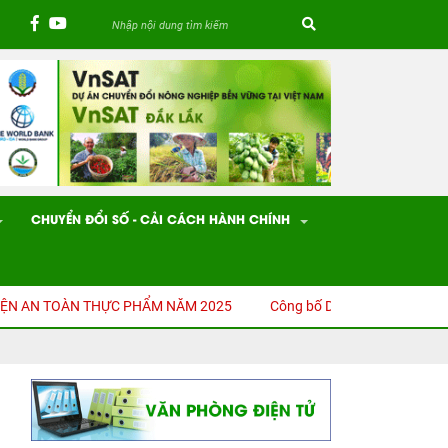
CHUYỂN ĐỔI SỐ - CẢI CÁCH HÀNH CHÍNH
TOÀN THỰC PHẨM NĂM 2025
Công bố Danh mục thủ tục hành chính 