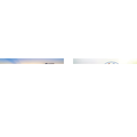
T
ƯỢNG NÔNG LÂM SẢN VÀ THỦY SẢN ĐẮK LẮK
Đ
hường Tân An - Tỉnh Đắk Lắk
T