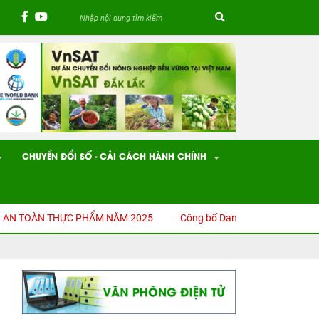
CHUYỂN ĐỔI SỐ - CẢI CÁCH HÀNH CHÍNH
 TOÀN THỰC PHẨM NĂM 2025
Công bố Danh mục thủ tục hành chính