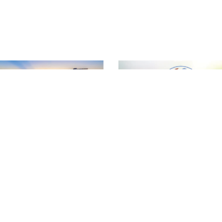
T
ƯỢNG NÔNG LÂM SẢN VÀ THỦY SẢN ĐẮK LẮK
Đ
hường Tân An - Tỉnh Đắk Lắk
T
vn
T