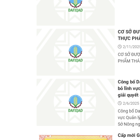
CƠ SỞ ĐƯ
THỰC PH
2/11/2025
CƠ SỞ ĐƯỢ
PHẨM THÁ
Công bố Da
bỏ lĩnh vự
giải quyết
2/6/2025 
Công bố Dan
vực Quản l
Sở Nông ngh
Cấp mới G