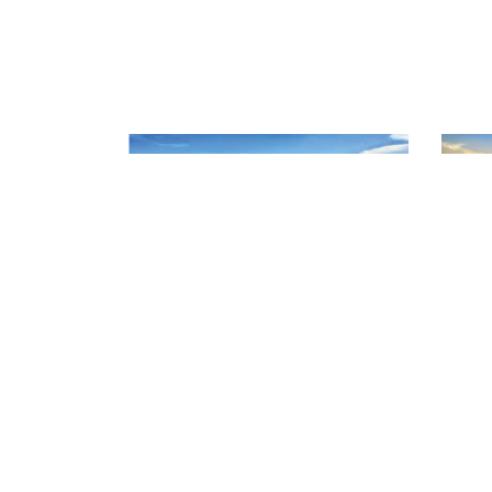
CHI CỤC QUẢN LÝ CHẤT L
Địa chỉ: 141 Nguyễn Văn Linh - P
Điện thoại: 02623 957 473
Website: www.daklakafiqad.gov.