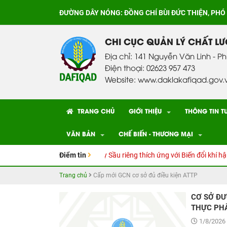
ĐƯỜNG DÂY NÓNG:
ĐỒNG CHÍ BÙI ĐỨC THIỆN, PHÓ
CHI CỤC QUẢN LÝ CHẤT L
Địa chỉ: 141 Nguyễn Văn Linh - P
Điện thoại: 02623 957 473
Website: www.daklakafiqad.gov.
TRANG CHỦ
GIỚI THIỆU
THÔNG TIN T
VĂN BẢN
CHẾ BIẾN - THƯƠNG MẠI
g dẫn kỹ thuật Canh tác cây Sầu riêng thích ứng với Biến đổi khí hậu
Điểm tin
Trang chủ
Cấp mới GCN cơ sở đủ điều kiện ATTP
CƠ SỞ ĐƯƠ
THỰC PH
1/8/2026 