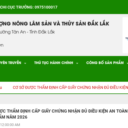
 CHI CỤC TRƯỞNG: 0975100017
ƯỢNG NÔNG LÂM SẢN VÀ THỦY SẢN ĐẮK LẮK
hường Tân An - Tỉnh Đắk Lắk
vn
UYÊN TRUYỀN
THỦ TỤC HÀNH CHÍNH
CÔNG BỐ SẢN PHẨM
CƠ SỞ ĐƯỢC THẨM ĐỊNH CẤP GIẤY CHỨNG NHẬN ĐỦ ĐIỀU KIỆN AN
̣C THẨM ĐỊNH CẤP GIẤY CHỨNG NHẬN ĐỦ ĐIỀU KIỆN AN TOÀN
ẨM NĂM 2026
12:00:00 AM