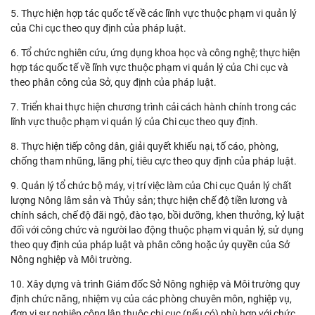
5. Thực hiện hợp tác quốc tế về các lĩnh vực thuộc phạm vi quản lý
của Chi cục theo quy định của pháp luật.
6. Tổ chức nghiên cứu, ứng dụng khoa học và công nghệ; thực hiện
hợp tác quốc tế về lĩnh vực thuộc phạm vi quản lý của Chi cục và
theo phân công của Sở, quy định của pháp luật.
7. Triển khai thực hiện chương trình cải cách hành chính trong các
lĩnh vực thuộc phạm vi quản lý của Chi cục theo quy định.
8. Thực hiện tiếp công dân, giải quyết khiếu nại, tố cáo, phòng,
chống tham nhũng, lãng phí, tiêu cực theo quy định của pháp luật.
9. Quản lý tổ chức bộ máy, vị trí việc làm của Chi cục Quản lý chất
lượng Nông lâm sản và Thủy sản; thực hiện chế độ tiền lương và
chính sách, chế độ đãi ngộ, đào tạo, bồi dưỡng, khen thưởng, kỷ luật
đối với công chức và người lao động thuộc phạm vi quản lý, sử dụng
theo quy định của pháp luật và phân công hoặc ủy quyền của Sở
Nông nghiệp và Môi trường.
10. Xây dựng và trình Giám đốc Sở Nông nghiệp và Môi trường quy
định chức năng, nhiệm vụ của các phòng chuyên môn, nghiệp vụ,
đơn vị sự nghiệp công lập thuộc chi cục (nếu có) phù hợp với chức