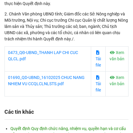
thực hiện Quyết định này.
2. Chánh Văn phòng UBND tỉnh; Giám đốc các Sở: Nông nghiệp và
Môi trường, Nội vụ; Chi cục trưởng Chi cục Quản lý chất lượng Nông
lâm sản và Thủy sản; Thủ trưởng các sở, ban, ngành; Chủ tịch
UBND các xã, phường và các tổ chức, cá nhân có liên quan chịu
trách nhiệm thi hành Quyết định này./.
0473_QĐ-UBND_THANH LAP CHI CUC
Xem
QLCL.pdf
Tải
văn bản
file
01690_QD-UBND_16102025 CHUC NANG
Xem
NHIEM VU CCQLCLNLSTS.pdf
Tải
văn bản
file
Các tin khác
Quyết định Quy định chức năng, nhiệm vụ, quyền hạn và cơ cấu