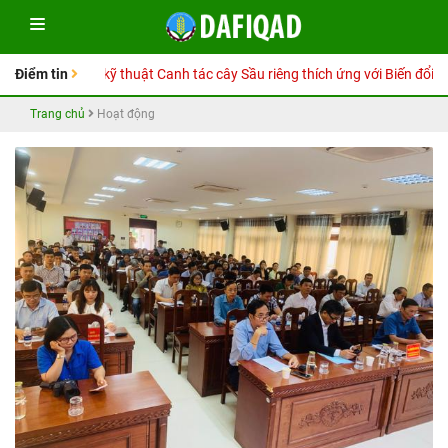
y Hướng dẫn kỹ thuật Canh tác cây Sầu riêng thích ứng với Biến đổi khí 
Điểm tin
Trang chủ
Hoạt động