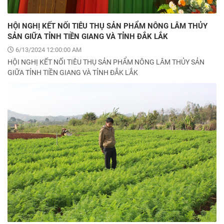
HỘI NGHỊ KẾT NỐI TIÊU THỤ SẢN PHẨM NÔNG LÂM THỦY
SẢN GIỮA TỈNH TIỀN GIANG VÀ TỈNH ĐẮK LẮK
6/13/2024 12:00:00 AM
HỘI NGHỊ KẾT NỐI TIÊU THỤ SẢN PHẨM NÔNG LÂM THỦY SẢN
GIỮA TỈNH TIỀN GIANG VÀ TỈNH ĐẮK LẮK