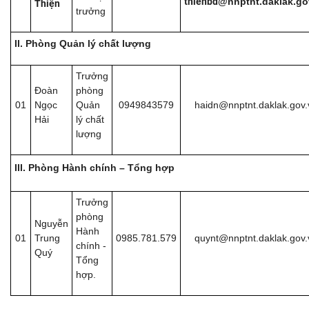
thienbd
@nnptnt.daklak.go
Thiện
trưởng
II. Phòng Quản lý chất lượng
Trưởng
Đoàn
phòng
01
Ngọc
Quản
0949843579
haidn@nnptnt.daklak.gov.
Hải
lý chất
lượng
III. Phòng Hành chính – Tổng hợp
Trưởng
phòng
Nguyễn
Hành
01
Trung
0985.781.579
quynt@nnptnt.daklak.gov.
chính -
Quý
Tổng
hợp.