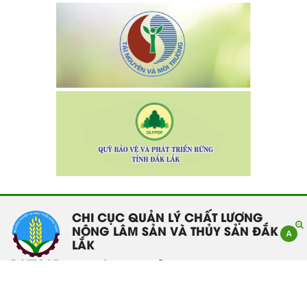
CHI CỤC QUẢN LÝ CHẤT LƯỢNG
NÔNG LÂM SẢN VÀ THỦY SẢN ĐẮK
LẮK
Địa chỉ: 141 Nguyễn Văn Linh - Phường Tân
An - Tỉnh Đắk Lắk
Điện thoại: 02623 957 473