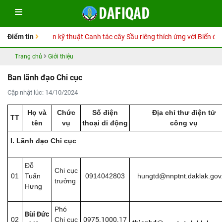
Sổ tay Hướng dẫn kỹ thuật Canh tác cây Sầu riêng thích ứng với Biến đổi 
Điểm tin
Trang chủ
Giới thiệu
Ban lãnh đạo Chi cục
Cập nhật lúc: 14/10/2024
Họ và
Chức
Số điện
Địa chỉ thư điện tử
TT
tên
vụ
thoại di động
công vụ
I. Lãnh đạo Chi cục
Đỗ
Chi cục
01
Tuấn
0914042803
hungtd@nnptnt.daklak.gov
trưởng
Hưng
Phó
Bùi Đức
02
Chi cục
0975.1000.17