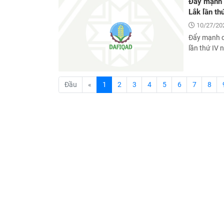
Đẩy mạnh c
Lắk lần t
10/27/20
Đẩy mạnh cô
lần thứ IV
(current)
Đầu
«
1
2
3
4
5
6
7
8