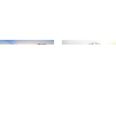
T
ƯỢNG NÔNG LÂM SẢN VÀ THỦY SẢN ĐẮK LẮK
Đ
hường Tân An - Tỉnh Đắk Lắk
T
vn
T