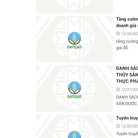
Tăng cường
doanh giá 
12/28/20
tăng cường 
giá đỗ.
DANH SÁC
THỦY SẢN
THỰC PH
12/27/20
DANH SÁCH
SẢN ĐƯỢC 
Tuyên truy
12/20/20
Tuyên truy