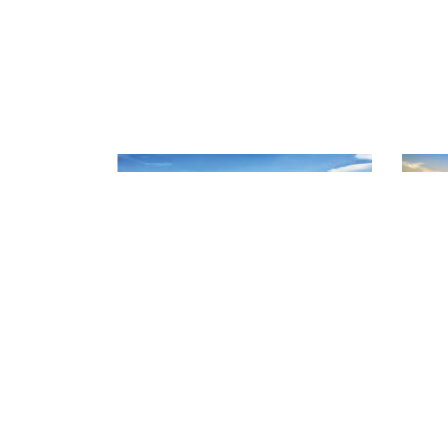
CHI CỤC QUẢN LÝ CHẤT L
Địa chỉ: 141 Nguyễn Văn Linh - P
Điện thoại: 02623 957 473
Website: www.daklakafiqad.gov.