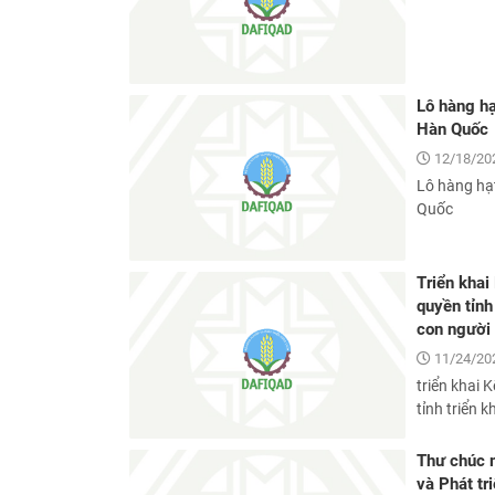
Lô hàng hạ
Hàn Quốc
12/18/20
Lô hàng hạt
Quốc
Triển kha
quyền tỉnh
con người
11/24/20
triển khai
tỉnh triển 
Thư chúc 
và Phát t