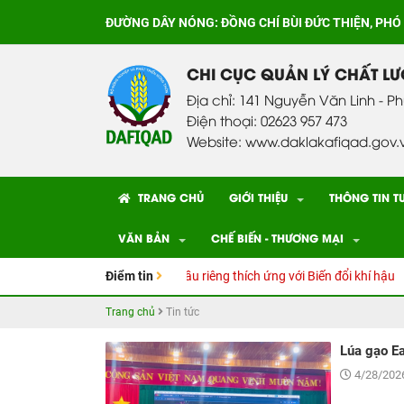
ĐƯỜNG DÂY NÓNG:
ĐỒNG CHÍ BÙI ĐỨC THIỆN, PHÓ
CHI CỤC QUẢN LÝ CHẤT L
Địa chỉ: 141 Nguyễn Văn Linh - P
Điện thoại: 02623 957 473
Website: www.daklakafiqad.gov.
TRANG CHỦ
GIỚI THIỆU
THÔNG TIN T
VĂN BẢN
CHẾ BIẾN - THƯƠNG MẠI
kỹ thuật Canh tác cây Sầu riêng thích ứng với Biến đổi khí hậu
Điểm tin
CƠ 
Trang chủ
Tin tức
Lúa gạo Ea
4/28/2026