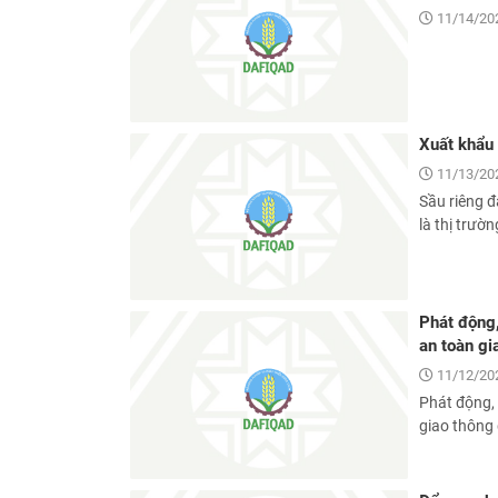
11/14/20
Xuất khẩu 
11/13/20
Sầu riêng đ
là thị trườ
Phát động,
an toàn g
11/12/20
Phát động, 
giao thông