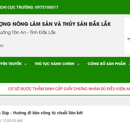
 CHI CỤC TRƯỞNG: 0975100017
ƯỢNG NÔNG LÂM SẢN VÀ THỦY SẢN ĐẮK LẮK
hường Tân An - Tỉnh Đắk Lắk
vn
UYÊN TRUYỀN
THỦ TỤC HÀNH CHÍNH
CÔNG BỐ SẢN PHẨM
SỞ ĐƯỢC THẨM ĐỊNH CẤP GIẤY CHỨNG NHẬN ĐỦ ĐIỀU KIỆN AN TOÀN
 Súp - Hướng đi bền vững từ chuỗi liên kết
 12:00:00 AM