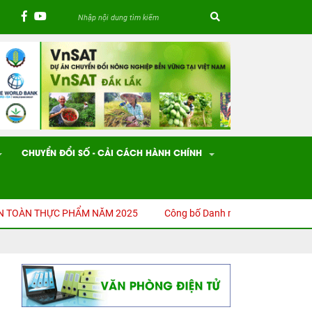
CHUYỂN ĐỔI SỐ - CẢI CÁCH HÀNH CHÍNH
 THỰC PHẨM NĂM 2025
Công bố Danh mục thủ tục hành chính (TTHC