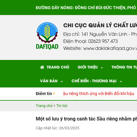
ĐƯỜNG DÂY NÓNG:
ĐỒNG CHÍ BÙI ĐỨC THIỆN, PHÓ
CHI CỤC QUẢN LÝ CHẤT L
Địa chỉ: 141 Nguyễn Văn Linh - P
Điện thoại: 02623 957 473
Website: www.daklakafiqad.gov.
TRANG CHỦ
GIỚI THIỆU
THÔNG TIN T
VĂN BẢN
CHẾ BIẾN - THƯƠNG MẠI
ẫn kỹ thuật Canh tác cây Sầu riêng thích ứng với Biến đổi khí hậu
Điểm tin
C
Trang chủ
Tin tức
Một số lưu ý trong canh tác Sầu riêng nhằm p
Cập nhật lúc: 26/03/2025