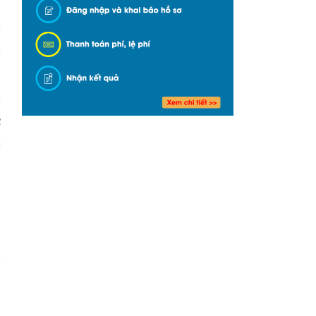
u
g
h
c
h