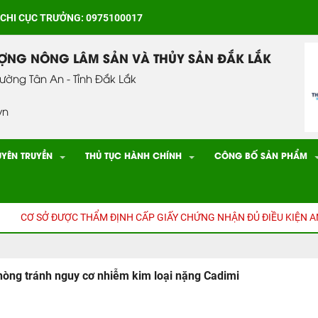
 CHI CỤC TRƯỞNG: 0975100017
ƯỢNG NÔNG LÂM SẢN VÀ THỦY SẢN ĐẮK LẮK
hường Tân An - Tỉnh Đắk Lắk
vn
UYÊN TRUYỀN
THỦ TỤC HÀNH CHÍNH
CÔNG BỐ SẢN PHẨM
Ơ SỞ ĐƯỢC THẨM ĐỊNH CẤP GIẤY CHỨNG NHẬN ĐỦ ĐIỀU KIỆN AN TO
hòng tránh nguy cơ nhiễm kim loại nặng Cadimi