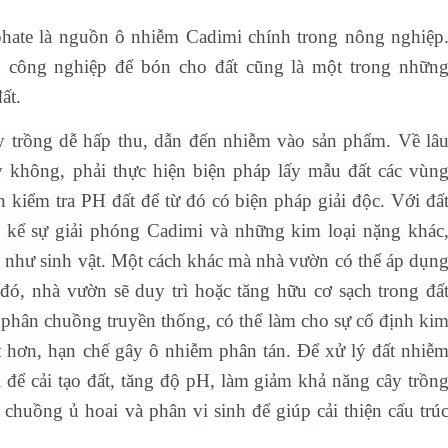
hate là nguồn ô nhiễm Cadimi chính trong nông nghiệp
u công nghiệp để bón cho đất cũng là một trong nhữn
ất.
 trồng dễ hấp thu, dẫn đến nhiễm vào sản phẩm. Về lâ
ay không, phải thực hiện biện pháp lấy mẫu đất các vùn
n kiểm tra PH đất để từ đó có biện pháp giải độc. Với đấ
 kể sự giải phóng Cadimi và những kim loại nặng khác
 như sinh vật. Một cách khác mà nhà vườn có thể áp dụn
đó, nhà vườn sẽ duy trì hoặc tăng hữu cơ sạch trong đấ
m phân chuồng truyền thống, có thể làm cho sự cố định ki
ốt hơn, hạn chế gây ô nhiễm phân tán.
Để xử lý đất nhiễ
 để cải tạo đất, tăng độ pH, làm giảm khả năng cây trồn
chuồng ủ hoai và phân vi sinh để giúp cải thiện cấu trú