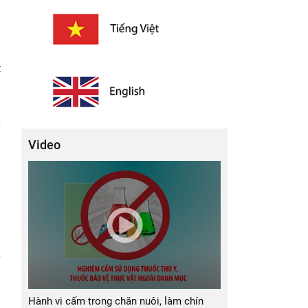
ó
Ô
g
t
m
.
Video
2
,
u
i
Hành vi cấm trong chăn nuôi, làm chín