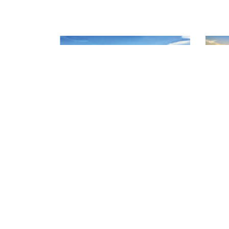
CHI CỤC QUẢN LÝ CHẤT L
Địa chỉ: 141 Nguyễn Văn Linh - P
Điện thoại: 02623 957 473
Website: www.daklakafiqad.gov.
Bản quyền © 2020 - 2021 thuộc về Chi cục Quản lý chất lư