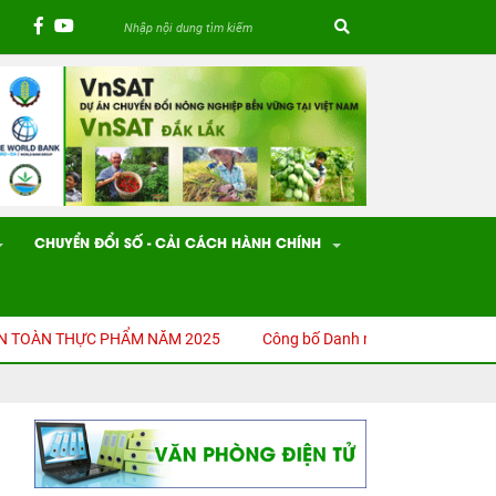
CHUYỂN ĐỔI SỐ - CẢI CÁCH HÀNH CHÍNH
ÀN THỰC PHẨM NĂM 2025
Công bố Danh mục thủ tục hành chính (TT