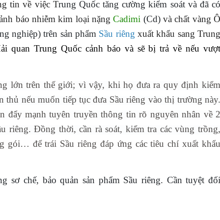
ng tin về việc T
rung Quốc tăng cường kiểm soát và đã c
cảnh báo
nhiễm kim loại nặng
Cadimi
(Cd)
và chất vàng 
ng nghiệp) trên sản phẩm
Sầu riêng
xuất khẩu sang Trun
ải quan Trung Quốc cảnh báo và sẽ bị trả về nếu vượ
ng lớn trên thế giới; vì vậy, khi họ đưa ra quy định kiể
ân thủ nếu muốn tiếp tục đưa Sầu riêng vào thị trường này
n đẩy mạnh tuyên truyền thông tin rõ nguyên nhân về 
u riêng. Đồng thời, cần rà soát, kiểm tra các vùng trồng
g gói… để trái Sầu riêng đáp ứng các tiêu chí xuất khẩ
g sơ chế, bảo quản sản phẩm Sầu riêng. Cần tuyệt đố