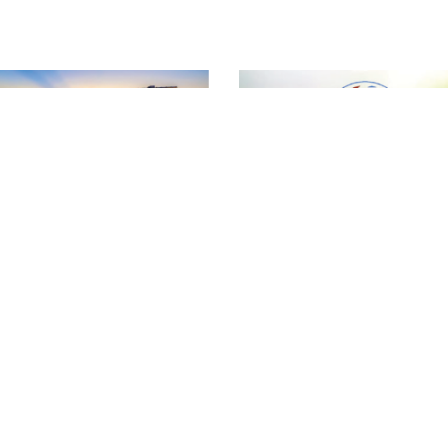
T
ƯỢNG NÔNG LÂM SẢN VÀ THỦY SẢN ĐẮK LẮK
Đ
hường Tân An - Tỉnh Đắk Lắk
T
vn
T
ợng nông lâm sản và thủy sản Đắk Lắk