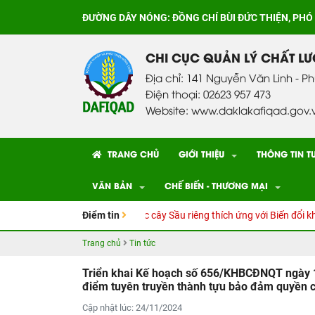
ĐƯỜNG DÂY NÓNG:
ĐỒNG CHÍ BÙI ĐỨC THIỆN, PHÓ
CHI CỤC QUẢN LÝ CHẤT L
Địa chỉ: 141 Nguyễn Văn Linh - P
Điện thoại: 02623 957 473
Website: www.daklakafiqad.gov.
TRANG CHỦ
GIỚI THIỆU
THÔNG TIN T
VĂN BẢN
CHẾ BIẾN - THƯƠNG MẠI
 Hướng dẫn kỹ thuật Canh tác cây Sầu riêng thích ứng với Biến đổi khí hậ
Điểm tin
Trang chủ
Tin tức
Triển khai Kế hoạch số 656/KHBCĐNQT ngày 1
điểm tuyên truyền thành tựu bảo đảm quyền 
Cập nhật lúc: 24/11/2024