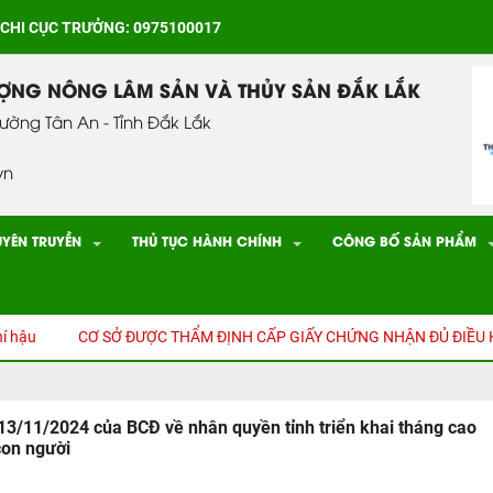
 CHI CỤC TRƯỞNG: 0975100017
ƯỢNG NÔNG LÂM SẢN VÀ THỦY SẢN ĐẮK LẮK
hường Tân An - Tỉnh Đắk Lắk
vn
UYÊN TRUYỀN
THỦ TỤC HÀNH CHÍNH
CÔNG BỐ SẢN PHẨM
u
CƠ SỞ ĐƯỢC THẨM ĐỊNH CẤP GIẤY CHỨNG NHẬN ĐỦ ĐIỀU KIỆ
3/11/2024 của BCĐ về nhân quyền tỉnh triển khai tháng cao
con người