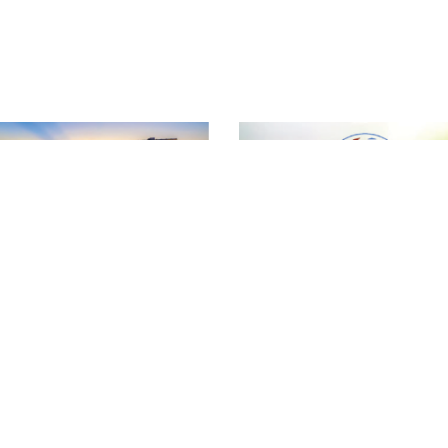
T
ƯỢNG NÔNG LÂM SẢN VÀ THỦY SẢN ĐẮK LẮK
Đ
hường Tân An - Tỉnh Đắk Lắk
T
vn
T