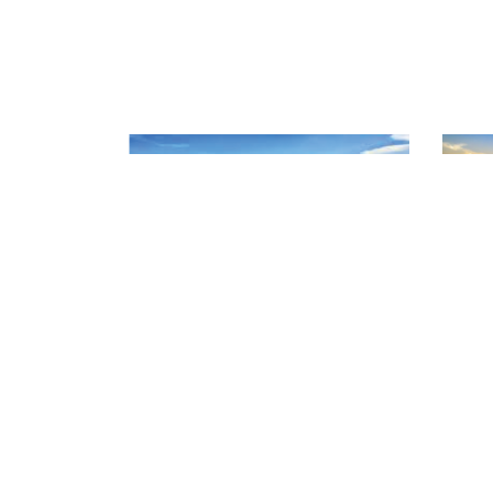
CHI CỤC QUẢN LÝ CHẤT L
Địa chỉ: 141 Nguyễn Văn Linh - P
Điện thoại: 02623 957 473
Website: www.daklakafiqad.gov.