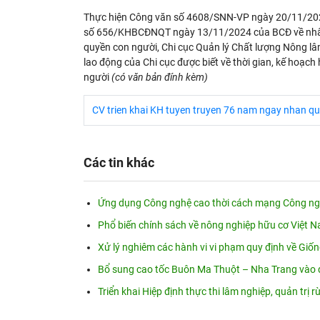
Thực hiện Công văn số 4608/SNN-VP ngày 20/11/2024 
số 656/KHBCĐNQT ngày 13/11/2024 của BCĐ về nhân q
quyền con người, Chi cục Quản lý Chất lượng Nông lâ
lao động của Chi cục được biết về thời gian, kế hoạ
người
(có văn bản đính kèm)
CV trien khai KH tuyen truyen 76 nam ngay nhan q
Các tin khác
Ứng dụng Công nghệ cao thời cách mạng Công nghi
Phổ biến chính sách về nông nghiệp hữu cơ Việt N
Xử lý nghiêm các hành vi vi phạm quy định về Giố
Bổ sung cao tốc Buôn Ma Thuột – Nha Trang vào 
Triển khai Hiệp định thực thi lâm nghiệp, quản trị