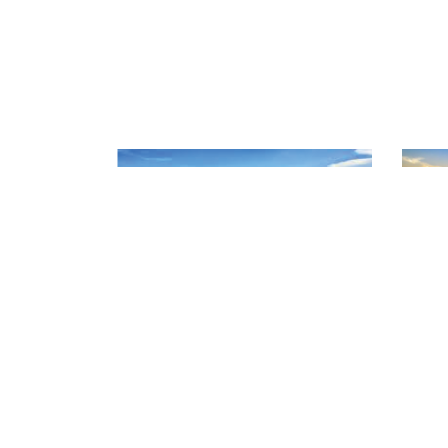
CHI CỤC QUẢN LÝ CHẤT L
Địa chỉ: 141 Nguyễn Văn Linh - P
Điện thoại: 02623 957 473
Website: www.daklakafiqad.gov.