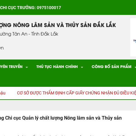
 CHI CỤC TRƯỞNG: 0975100017
ƯỢNG NÔNG LÂM SẢN VÀ THỦY SẢN ĐẮK LẮK
hường Tân An - Tỉnh Đắk Lắk
vn
UYÊN TRUYỀN
THỦ TỤC HÀNH CHÍNH
CÔNG BỐ SẢN PHẨM
Ơ SỞ ĐƯỢC THẨM ĐỊNH CẤP GIẤY CHỨNG NHẬN ĐỦ ĐIỀU KIỆN AN TO
ng Chi cục Quản lý chất lượng Nông lâm sản và Thủy sản