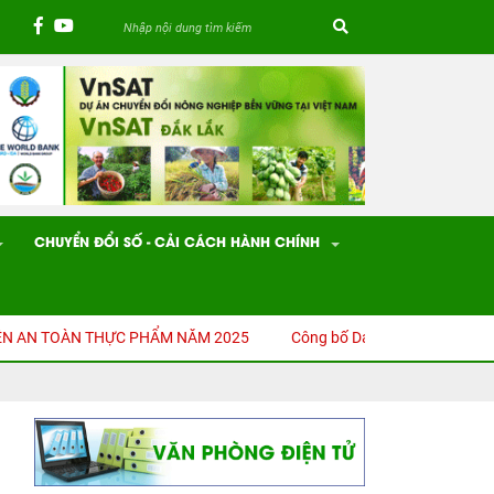
CHUYỂN ĐỔI SỐ - CẢI CÁCH HÀNH CHÍNH
ÀN THỰC PHẨM NĂM 2025
Công bố Danh mục thủ tục hành chính (TT