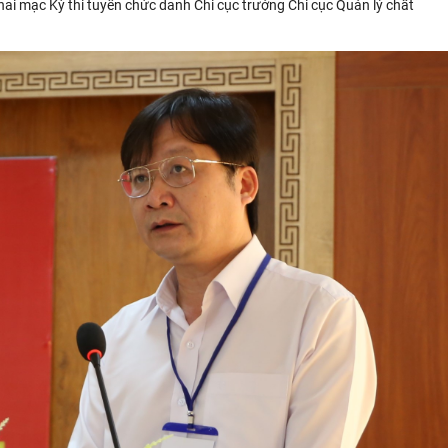
hai mạc Kỳ thi tuyển chức danh Chi cục trưởng Chi cục Quản lý chất