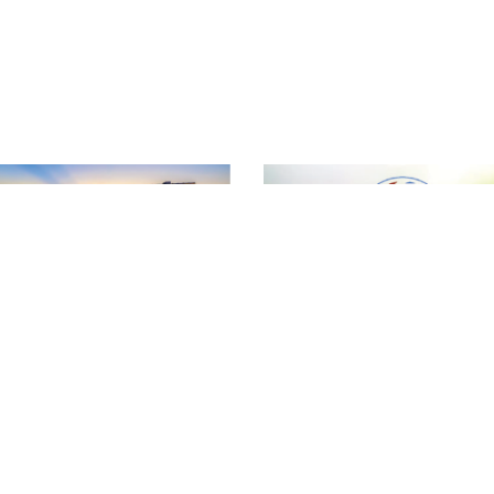
T
ƯỢNG NÔNG LÂM SẢN VÀ THỦY SẢN ĐẮK LẮK
Đ
hường Tân An - Tỉnh Đắk Lắk
T
vn
T