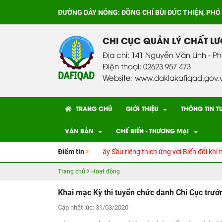
ĐƯỜNG DÂY NÓNG:
ĐỒNG CHÍ BÙI ĐỨC THIỆN, PHÓ
CHI CỤC QUẢN LÝ CHẤT L
Địa chỉ: 141 Nguyễn Văn Linh - P
Điện thoại: 02623 957 473
Website: www.daklakafiqad.gov.
TRANG CHỦ
GIỚI THIỆU
THÔNG TIN T
VĂN BẢN
CHẾ BIẾN - THƯƠNG MẠI
n kỹ thuật Canh tác cây Sầu riêng thích ứng với Biến đổi khí hậu
Điểm tin
C
Trang chủ
Hoạt động
Khai mạc Kỳ thi tuyển chức danh Chi Cục trưở
Cập nhật lúc: 31/03/2020