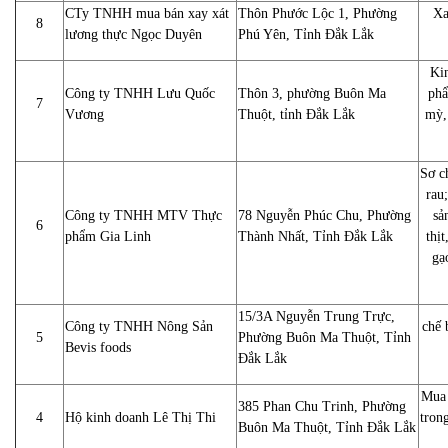
CTy TNHH mua bán xay xát
Thôn Phước Lộc 1, Phường
Xa
8
lương thực Ngọc Duyên
Phú Yên, Tỉnh Đắk Lắk
Kin
Công ty TNHH Lưu Quốc
Thôn 3, phường Buôn Ma
phẩ
7
Vương
Thuột, tỉnh Đắk Lắk
mỳ,
Sơ c
rau;
Công ty TNHH MTV Thực
78 Nguyễn Phúc Chu, Phường
sả
6
phẩm Gia Linh
Thành Nhất, Tỉnh Đắk Lắk
thịt
gạ
15/3A Nguyễn Trung Trực,
Công ty TNHH Nông Sản
chế 
5
Phường Buôn Ma Thuột, Tỉnh
Bevis foods
Đắk Lắk
Mua 
385 Phan Chu Trinh, Phường
4
Hộ kinh doanh Lê Thị Thi
tron
Buôn Ma Thuột, Tỉnh Đắk Lắk