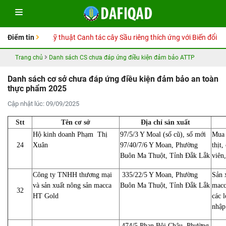
y Hướng dẫn kỹ thuật Canh tác cây Sầu riêng thích ứng với Biến đổi khí h
Điểm tin
Trang chủ
Danh sách CS chưa đáp ứng điều kiện đảm bảo ATTP
Danh sách cơ sở chưa đáp ứng điều kiện đảm bảo an toàn
thực phẩm 2025
Cập nhật lúc: 09/09/2025
Stt
Tên cơ sở
Địa chỉ sản xuất
Hộ kinh doanh Phạm Thị
97/5/3 Y Moal (số cũ), số mới
Mua 
24
Xuân
97/40/7/6 Y Moan, Phường
thịt,
Buôn Ma Thuột, Tỉnh Đắk Lắk
viên,
Công ty TNHH thương mại
335/22/5 Y Moan, Phường
Sản 
và sản xuất nông sản macca
Buôn Ma Thuột, Tỉnh Đắk Lắk
macc
32
HT Gold
các 
nhập
474/5 Phan Bội Châu, Phường