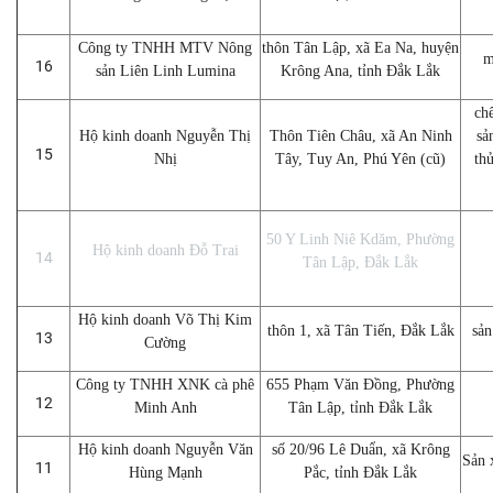
Công ty TNHH MTV Nông
thôn Tân Lập, xã Ea Na, huyện
m
16
sản Liên Linh Lumina
Krông Ana, tỉnh Đắk Lắk
ch
Hộ kinh doanh Nguyễn Thị
Thôn Tiên Châu, xã An Ninh
sả
15
Nhị
Tây, Tuy An, Phú Yên (cũ)
thủ
50 Y Linh Niê Kdăm, Phường
Hộ kinh doanh Đỗ Trai
14
Tân Lập, Đắk Lắk
Hộ kinh doanh Võ Thị Kim
thôn 1, xã Tân Tiến, Đắk Lắk
sản
13
Cường
Công ty TNHH XNK cà phê
655 Phạm Văn Đồng, Phường
12
Minh Anh
Tân Lập, tỉnh Đắk Lắk
Hộ kinh doanh Nguyễn Văn
số 20/96 Lê Duẩn, xã Krông
Sản 
11
Hùng Mạnh
Pắc, tỉnh Đắk Lắk