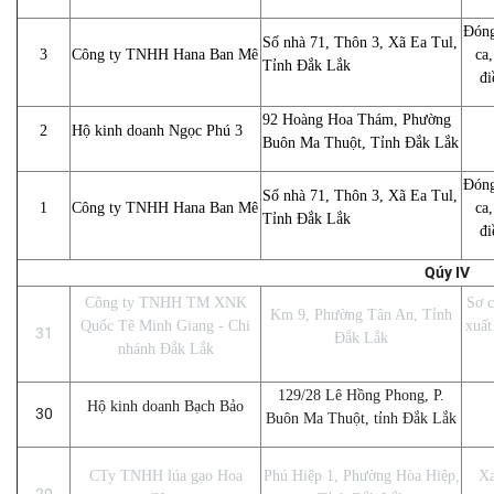
Đóng
Số nhà 71, Thôn 3, Xã Ea Tul,
3
Công ty TNHH Hana Ban Mê
ca,
Tỉnh Đắk Lắk
đi
92 Hoàng Hoa Thám, Phường
2
Hộ kinh doanh Ngọc Phú 3
Buôn Ma Thuột, Tỉnh Đắk Lắk
Đóng
Số nhà 71, Thôn 3, Xã Ea Tul,
1
Công ty TNHH Hana Ban Mê
ca,
Tỉnh Đắk Lắk
đi
Qúy IV
Công ty TNHH TM XNK
Sơ c
Km 9, Phường Tân An, Tỉnh
Quốc Tê Minh Giang - Chi
xuất
31
Đắk Lắk
nhánh Đắk Lắk
129/28 Lê Hồng Phong, P.
Hộ kinh doanh Bạch Bảo
30
Buôn Ma Thuột, tỉnh Đắk Lắk
CTy TNHH lúa gạo Hoa
Phú Hiệp 1, Phường Hòa Hiệp,
Xa
29