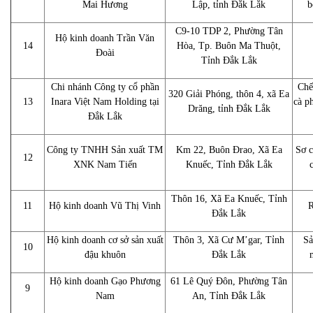
Mai Hương
Lập, tỉnh Đắk Lắk
b
C9-10 TDP 2, Phường Tân
Hộ kinh doanh Trần Văn
14
Hòa, Tp. Buôn Ma Thuột,
Đoài
Tỉnh Đắk Lắk
Chi nhánh Công ty cổ phần
Chế
320 Giải Phóng, thôn 4, xã Ea
13
Inara Việt Nam Holding tại
cà p
Drăng, tỉnh Đắk Lắk
Đắk Lắk
Công ty TNHH Sản xuất TM
Km 22, Buôn Đrao, Xã Ea
Sơ c
12
XNK Nam Tiến
Knuếc, Tỉnh Đắk Lắk
Thôn 16, Xã Ea Knuếc, Tỉnh
11
Hộ kinh doanh Vũ Thị Vinh
R
Đắk Lắk
Hộ kinh doanh cơ sở sản xuất
Thôn 3, Xã Cư M’gar, Tỉnh
Sả
10
đậu khuôn
Đắk Lắk
Hộ kinh doanh Gạo Phương
61 Lê Quý Đôn, Phường Tân
9
Nam
An, Tỉnh Đắk Lắk