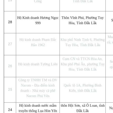
Công
Tỉnh Đắk Lắk
Hộ Kinh doanh Hương Ngọc
Thôn Vĩnh Phú, Phường Tuy
S
28
999
Hòa, Tỉnh Đắk Lắk
Mua
Hộ kinh doanh Phạm Đắc
Khu phố Ninh Tịnh 6, Phường
củ, 
27
Hảo 1962
Tuy Hòa, Tỉnh Đắk Lắk
Cụm CN và TTCN Hòa An,
Sơ
Hộ kinh doanh Tường Liên
Khu phố Phú Ân, phường Tuy
26
qu
Hòa, Tỉnh Đắk Lắk
Công ty TNHH TM và DV
Nacom - Địa điểm kinh
Quốc lộ 1A, Phường Bình
25
doanh - Nhà máy cà phê
Kiến, tỉnh Đắk Lắk
Nacom Phú Yên
Hộ kinh doanh nước mắm
thôn Hội Sơn, xã Ô Loan, tỉnh
Nư
24
truyền thống Lụa Hòn Yến
Đắk Lắk