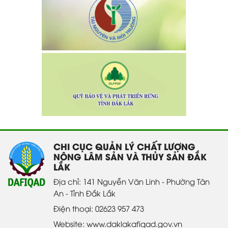
CHI CỤC QUẢN LÝ CHẤT LƯỢNG
NÔNG LÂM SẢN VÀ THỦY SẢN ĐẮK
LẮK
Địa chỉ: 141 Nguyễn Văn Linh - Phường Tân
An - Tỉnh Đắk Lắk
Điện thoại: 02623 957 473
Website: www.daklakafiqad.gov.vn