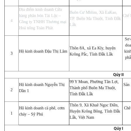
Địa điểm kinh doanh Cửa
Buôn Cư Mblim, Xã EaKao,
hàng phân bón Tài Lộc –
Chế 
TP. Buôn Ma Thuột, Tinh Đắk
4
Công ty TNHH Thương mại
Lắk
Hoá nông Toàn Phát
Sơ 
doa
Thôn 8A, xã Ea Kly, huyện
Hộ kinh doanh Đậu Thị Lâm
kinh
3
Krông Pắc, Tỉnh Đắk Lắk
phẩ
Qúy II
99 Y Moan, Phường Tân Lợi,
Hộ kinh doanh Nguyễn Thị
Sản 
Thành phố Buôn Ma Thuột,
2
Dần 1
Tỉnh Đắk Lắk
Thôn 9, Xã Khuê Ngọc Điền,
Hộ kinh doanh cà phê, cơm
Chê
Huyện Krông Bông, Tỉnh Đắk
1
cháy – Sỹ Phú
Lắk, Việt Nam
Qúy I