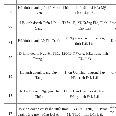
Hộ kinh doanh giò chả Minh
Thôn Phú Thuận, xã Hòa Mỹ,
23
Vạn
Tỉnh Đắk Lắk
Hộ kinh doanh Trần Hữu
Thôn 1B, Xã Krông Pắc, Tỉnh
Sơ c
22
Sang
Đắk Lắk
03 Ngô Gia Tự, P. Tân An,
Hộ kinh doanh Lê Thị Trinh
Kin
21
tỉnh Đắk Lắk
Hộ kinh doanh Nguyễn Thùy
120/18 Y Wang, P.Ea Tam, tỉnh
20
Trang 1
Đắk Lắk
Hộ kinh doanh Đặng Duy
Thôn Qui Hậu, phường Tuy
Chế
19
Tang
Hòa, tỉnh Đắk Lắk
Hộ kinh doanh Nguyễn Thị
Thôn Tiên Châu, xã An Ninh
18
Chiền
Đông, tỉnh Đắk Lắk
sản 
Hộ kinh doanh cơ sở sản xuất
thôn 6, xã Cư Eebur, TP. Buôn
mè, 
17
bánh tráng mè nướng Đại An
Ma Thuột, tỉnh Đắk Lắk