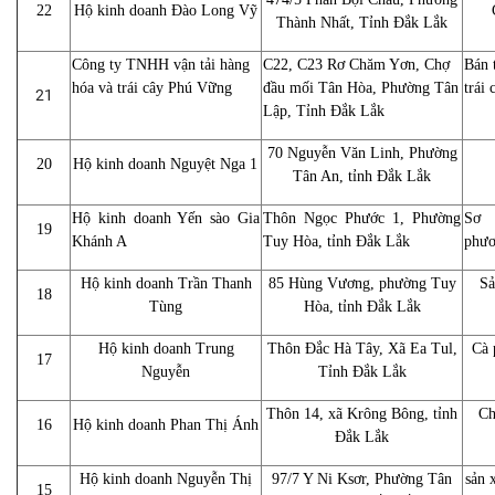
22
Hộ kinh doanh Đào Long Vỹ
Thành Nhất, Tỉnh Đắk Lắk
Công ty TNHH vận tải hàng
C22, C23 Rơ Chăm Yơn, Chợ
Bán 
hóa và trái cây Phú Vững
đầu mối Tân Hòa, Phường Tân
trái
21
Lập, Tỉnh Đắk Lắk
70 Nguyễn Văn Linh, Phường
20
Hộ kinh doanh Nguyệt Nga 1
Tân An, tỉnh Đắk Lắk
Hộ kinh doanh Yến sào Gia
Thôn Ngọc Phước 1, Phường
Sơ 
19
Khánh A
Tuy Hòa, tỉnh Đắk Lắk
phươ
Hộ kinh doanh Trần Thanh
85 Hùng Vương, phường Tuy
Sả
18
Tùng
Hòa, tỉnh Đắk Lắk
Hộ kinh doanh Trung
Thôn Đắc Hà Tây, Xã Ea Tul,
Cà 
17
Nguyễn
Tỉnh Đắk Lắk
Thôn 14, xã Krông Bông, tỉnh
Ch
16
Hộ kinh doanh Phan Thị Ánh
Đắk Lắk
Hộ kinh doanh Nguyễn Thị
97/7 Y Ni Ksơr, Phường Tân
sản 
15