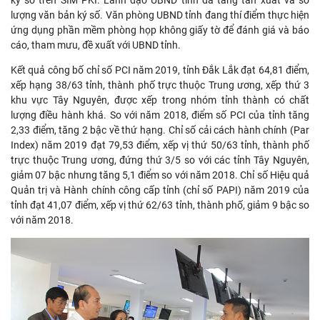
ký số trên SIM PKI. Lãnh đạo UBND tỉnh đã tăng tần xuất và số
lượng văn bản ký số. Văn phòng UBND tỉnh đang thí điểm thực hiện
ứng dụng phần mềm phòng họp không giấy tờ để đánh giá và báo
cáo, tham mưu, đề xuất với UBND tỉnh.
Kết quả công bố chỉ số PCI năm 2019, tỉnh Đắk Lắk đạt 64,81 điểm,
xếp hạng 38/63 tỉnh, thành phố trực thuộc Trung ương, xếp thứ 3
khu vực Tây Nguyên, được xếp trong nhóm tỉnh thành có chất
lượng điều hành khá. So với năm 2018, điểm số PCI của tỉnh tăng
2,33 điểm, tăng 2 bậc về thứ hạng. Chỉ số cải cách hành chính (Par
Index) năm 2019 đạt 79,53 điểm, xếp vị thứ 50/63 tỉnh, thành phố
trực thuộc Trung ương, đứng thứ 3/5 so với các tỉnh Tây Nguyên,
giảm 07 bậc nhưng tăng 5,1 điểm so với năm 2018. Chỉ số Hiệu quả
Quản trị và Hành chính công cấp tỉnh (chỉ số PAPI) năm 2019 của
tỉnh đạt 41,07 điểm, xếp vị thứ 62/63 tỉnh, thành phố, giảm 9 bậc so
với năm 2018.