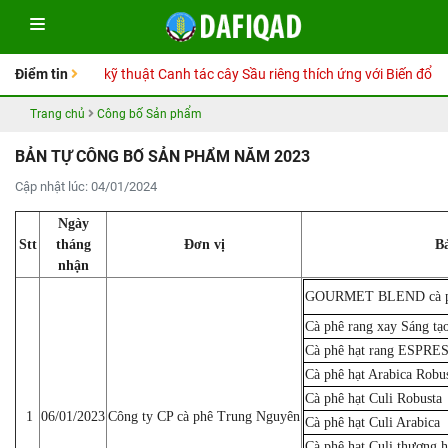
y Hướng dẫn kỹ thuật Canh tác cây Sầu riêng thích ứng với Biến đổi khí 
Điểm tin
Trang chủ
Công bố Sản phẩm
BẢN TỰ CÔNG BỐ SẢN PHẨM NĂM 2023
Cập nhật lúc: 04/01/2024
Ngày
Stt
tháng
Đơn vị
Bả
nhận
GOURMET BLEND cà ph
Cà phê rang xay Sáng tạ
Cà phê hạt rang ESPRE
Cà phê hạt Arabica Robu
Cà phê hạt Culi Robusta
1
06/01/2023
Công ty CP cà phê Trung Nguyên
Cà phê hạt Culi Arabica
Cà phê hạt Culi thượng 