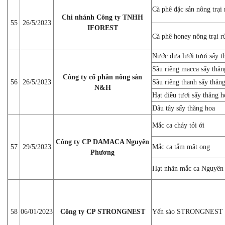
Cà phê đặc sản nông trại
Chi nhánh Công ty TNHH
55
26/5/2023
IFOREST
Cà phê honey nông trại r
Nước dưa lưới tươi sấy t
Sầu riêng macca sấy thăn
Công ty cổ phần nông sản
56
26/5/2023
Sầu riêng thanh sấy thăn
N&H
Hạt điều tươi sấy thăng h
Dâu tây sấy thăng hoa
Mắc ca cháy tỏi ới
Công ty CP DAMACA Nguyên
57
29/5/2023
Mắc ca tẩm mật ong
Phương
Hạt nhân mắc ca Nguyên
58
06/01/2023
Công ty CP STRONGNEST
Yến sào STRONGNEST