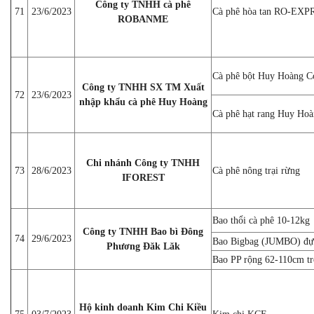
Công ty TNHH cà phê
71
23/6/2023
Cà phê hòa tan RO-EX
ROBANME
Cà phê bột Huy Hoàng C
Công ty TNHH SX TM Xuất
72
23/6/2023
nhập khẩu cà phê Huy Hoàng
Cà phê hạt rang Huy Hoà
Chi nhánh Công ty TNHH
73
28/6/2023
Cà phê nông trại rừng
IFOREST
Bao thổi cà phê 10-12kg
Công ty TNHH Bao bì Đông
74
29/6/2023
Bao Bigbag (JUMBO) đự
Phương Đăk Lăk
Bao PP rộng 62-110cm tr
Hộ kinh doanh Kim Chi Kiều