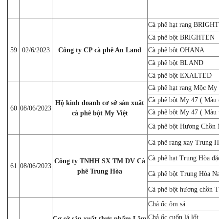
Cà phê hạt rang BRIGH
Cà phê bột BRIGHTEN
59
02/6/2023
Công ty CP cà phê An Land
Cà phê bột OHANA
Cà phê bột BLAND
Cà phê bột EXALTED
Cà phê hạt rang Mộc My
Cà phê bột My 47 ( Màu 
Hộ kinh doanh cơ sở sản xuất
60
08/06/2023
Cà phê bột My 47 ( Màu 
cà phê bột My Việt
Cà phê bột Hương Chồn
Cà phê rang xay Trung 
Cà phê hạt Trung Hòa đặc
Công ty TNHH SX TM DV Cà
61
08/06/2023
phê Trung Hòa
Cà phê bột Trung Hòa Na
Cà phê bột hương chồn 
Chả ốc ôm sả
Chả ốc cuốn lá lốt
Cơ sở sản xuất thực phẩm Lâm