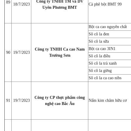
Công ty TNHH TM và DV
89
18/7/2023
Cà phê bột BMT 99
Uyên Phương BMT
Bột ca cao nguyên chất
Sô cô la đen
Sô cô la sữa
Bột ca cao 3IN1
Công ty TNHH Ca cao Nam
90
19/7/2023
Trường Sơn
Sô cô la điều
Sô cô la trà xanh
Sô cô la gừng
Sô cô la ca cao nibs
Công ty CP thực phẩm công
91
19/7/2023
Nấm kim châm hữu cơ
nghệ cao Bắc Âu