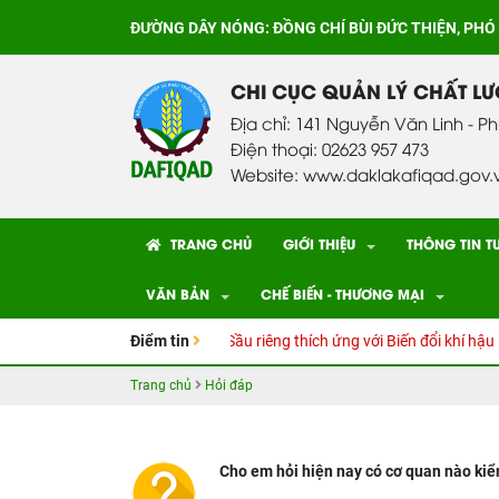
ĐƯỜNG DÂY NÓNG:
ĐỒNG CHÍ BÙI ĐỨC THIỆN, PHÓ
CHI CỤC QUẢN LÝ CHẤT L
Địa chỉ: 141 Nguyễn Văn Linh - P
Điện thoại: 02623 957 473
Website: www.daklakafiqad.gov.
TRANG CHỦ
GIỚI THIỆU
THÔNG TIN T
VĂN BẢN
CHẾ BIẾN - THƯƠNG MẠI
g dẫn kỹ thuật Canh tác cây Sầu riêng thích ứng với Biến đổi khí hậu
Điểm tin
Trang chủ
Hỏi đáp
Cho em hỏi hiện nay có cơ quan nào kiể