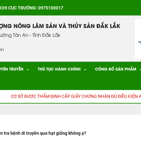
 CHI CỤC TRƯỞNG: 0975100017
ƯỢNG NÔNG LÂM SẢN VÀ THỦY SẢN ĐẮK LẮK
hường Tân An - Tỉnh Đắk Lắk
vn
UYÊN TRUYỀN
THỦ TỤC HÀNH CHÍNH
CÔNG BỐ SẢN PHẨM
CƠ SỞ ĐƯỢC THẨM ĐỊNH CẤP GIẤY CHỨNG NHẬN ĐỦ ĐIỀU KIỆN AN
m tra bệnh di truyền qua hạt giống không ạ?