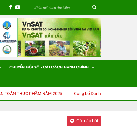
CHUYỂN ĐỔI SỐ - CẢI CÁCH HÀNH CHÍNH
 TOÀN THỰC PHẨM NĂM 2025
Công bố Danh mục thủ tục hành chính
Gửi câu hỏi