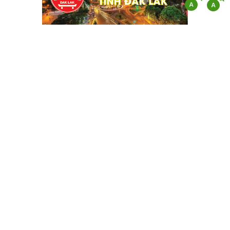
CHI CỤC QUẢN LÝ CHẤT LƯỢNG
NÔNG LÂM SẢN VÀ THỦY SẢN ĐẮK
LẮK
Địa chỉ: 141 Nguyễn Văn Linh - Phường Tân