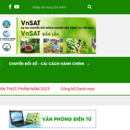
CHUYỂN ĐỔI SỐ - CẢI CÁCH HÀNH CHÍNH
ỰC PHẨM NĂM 2025
Công bố Danh mục thủ tục hành chính (TTHC) đ