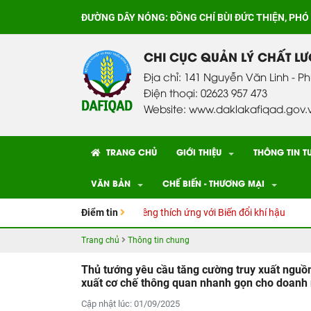
ĐƯỜNG DÂY NÓNG:
ĐỒNG CHÍ BÙI ĐỨC THIỆN, PHÓ
CHI CỤC QUẢN LÝ CHẤT L
Địa chỉ: 141 Nguyễn Văn Linh - P
Điện thoại: 02623 957 473
Website: www.daklakafiqad.gov.
TRANG CHỦ
GIỚI THIỆU
THÔNG TIN T
VĂN BẢN
CHẾ BIẾN - THƯƠNG MẠI
thuật Canh tác cây Sầu riêng thích ứng với Biến đổi khí hậu
Điểm tin
CƠ SỞ 
Trang chủ
Thông tin chung
Thủ tướng yêu cầu tăng cường truy xuất nguồn
xuất cơ chế thông quan nhanh gọn cho doanh
Cập nhật lúc: 01/09/2025