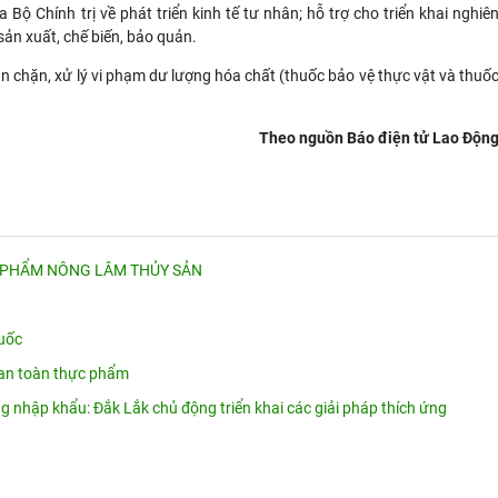
ộ Chính trị về phát triển kinh tế tư nhân; hỗ trợ cho triển khai nghiê
ản xuất, chế biến, bảo quản.
ăn chặn, xử lý vi phạm dư lượng hóa chất (thuốc bảo vệ thực vật và thuố
Theo nguồn Báo điện tử Lao Độn
 PHẨM NÔNG LÂM THỦY SẢN
Quốc
 an toàn thực phẩm
ng nhập khẩu: Đắk Lắk chủ động triển khai các giải pháp thích ứng