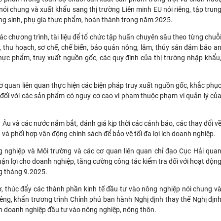
i chung và xuất khẩu sang thị trường Liên minh EU nói riêng, tập trun
áng sinh, phụ gia thực phẩm, hoàn thành trong năm 2025.
ác chương trình, tài liệu để tổ chức tập huấn chuyên sâu theo từng chuỗ
, thu hoạch, sơ chế, chế biến, bảo quản nông, lâm, thủy sản đảm bảo a
thực phẩm, truy xuất nguồn gốc, các quy định của thị trường nhập khẩu
ơ quan liên quan thực hiện các biện pháp truy xuất nguồn gốc, khắc phụ
 đối với các sản phẩm có nguy cơ cao vi phạm thuộc phạm vi quản lý củ
Âu và các nước nắm bắt, đánh giá kịp thời các cảnh báo, các thay đổi v
và phối hợp vận động chính sách để bảo vệ tối đa lợi ích doanh nghiệp.
ng nghiệp và Môi trường và các cơ quan liên quan chỉ đạo Cục Hải qua
ận lợi cho doanh nghiệp, tăng cường công tác kiểm tra đối với hoạt độn
g tháng 9.2025.
ợ, thúc đẩy các thành phần kinh tế đầu tư vào nông nghiệp nói chung v
riêng, khẩn trương trình Chính phủ ban hành Nghị định thay thế Nghị địn
h doanh nghiệp đầu tư vào nông nghiệp, nông thôn.