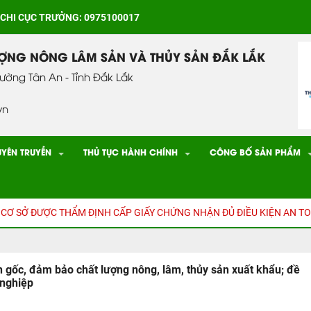
 CHI CỤC TRƯỞNG: 0975100017
ƯỢNG NÔNG LÂM SẢN VÀ THỦY SẢN ĐẮK LẮK
hường Tân An - Tỉnh Đắk Lắk
vn
UYÊN TRUYỀN
THỦ TỤC HÀNH CHÍNH
CÔNG BỐ SẢN PHẨM
ĐƯỢC THẨM ĐỊNH CẤP GIẤY CHỨNG NHẬN ĐỦ ĐIỀU KIỆN AN TOÀN TH
 gốc, đảm bảo chất lượng nông, lâm, thủy sản xuất khẩu; đề
 nghiệp