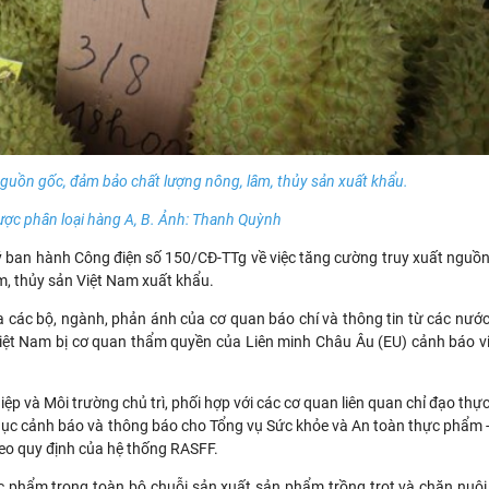
guồn gốc, đảm bảo chất lượng nông, lâm, thủy sản xuất khẩu.
ược phân loại hàng A, B. Ảnh: Thanh Quỳnh
 ban hành Công điện số 150/CĐ-TTg về việc tăng cường truy xuất nguồ
m, thủy sản Việt Nam xuất khẩu.
ủa các bộ, ngành, phản ánh của cơ quan báo chí và thông tin từ các nướ
Việt Nam bị cơ quan thẩm quyền của Liên minh Châu Âu (EU) cảnh báo v
 và Môi trường chủ trì, phối hợp với các cơ quan liên quan chỉ đạo thự
phục cảnh báo và thông báo cho Tổng vụ Sức khỏe và An toàn thực phẩm 
heo quy định của hệ thống RASFF.
ực phẩm trong toàn bộ chuỗi sản xuất sản phẩm trồng trọt và chăn nuôi