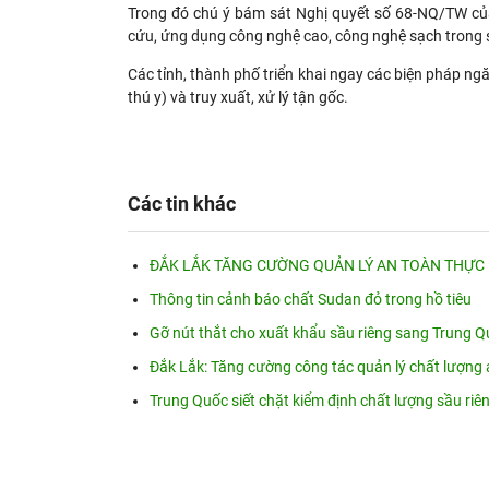
Trong đó chú ý bám sát Nghị quyết số 68-NQ/TW của B
cứu, ứng dụng công nghệ cao, công nghệ sạch trong s
Các tỉnh, thành phố triển khai ngay các biện pháp ng
thú y) và truy xuất, xử lý tận gốc.
Các tin khác
ĐẮK LẮK TĂNG CƯỜNG QUẢN LÝ AN TOÀN THỰC
Thông tin cảnh báo chất Sudan đỏ trong hồ tiêu
Gỡ nút thắt cho xuất khẩu sầu riêng sang Trung 
Đắk Lắk: Tăng cường công tác quản lý chất lượng
Trung Quốc siết chặt kiểm định chất lượng sầu riê