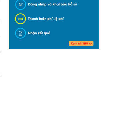
g
i
n
,
c
a
ề
n
g
à
h