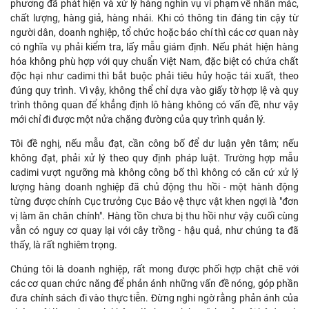
phương đã phát hiện và xử lý hàng nghìn vụ vi phạm về nhãn mác,
chất lượng, hàng giả, hàng nhái. Khi có thông tin đáng tin cậy từ
người dân, doanh nghiệp, tổ chức hoặc báo chí thì các cơ quan này
có nghĩa vụ phải kiểm tra, lấy mẫu giám định. Nếu phát hiện hàng
hóa không phù hợp với quy chuẩn Việt Nam, đặc biệt có chứa chất
độc hại như cadimi thì bắt buộc phải tiêu hủy hoặc tái xuất, theo
đúng quy trình. Vì vậy, không thể chỉ dựa vào giấy tờ hợp lệ và quy
trình thông quan để khẳng định lô hàng không có vấn đề, như vậy
mới chỉ đi được một nửa chặng đường của quy trình quản lý.
Tôi đề nghị, nếu mẫu đạt, cần công bố để dư luận yên tâm; nếu
không đạt, phải xử lý theo quy định pháp luật. Trường hợp mẫu
cadimi vượt ngưỡng mà không công bố thì không có căn cứ xử lý
lượng hàng doanh nghiệp đã chủ động thu hồi - một hành động
từng được chính Cục trưởng Cục Bảo vệ thực vật khen ngợi là "đơn
vị làm ăn chân chính". Hàng tồn chưa bị thu hồi như vậy cuối cùng
vẫn có nguy cơ quay lại với cây trồng - hậu quả, như chúng ta đã
thấy, là rất nghiêm trọng.
Chúng tôi là doanh nghiệp, rất mong được phối hợp chặt chẽ với
các cơ quan chức năng để phản ánh những vấn đề nóng, góp phần
đưa chính sách đi vào thực tiễn. Đừng nghi ngờ rằng phản ánh của