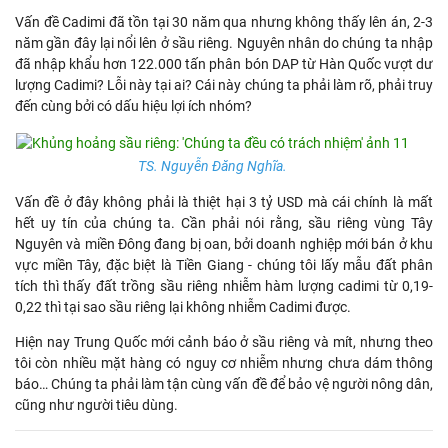
Vấn đề Cadimi đã tồn tại 30 năm qua nhưng không thấy lên án, 2-3
năm gần đây lại nổi lên ở sầu riêng. Nguyên nhân do chúng ta nhập
đã nhập khẩu hơn 122.000 tấn phân bón DAP từ Hàn Quốc vượt dư
lượng Cadimi? Lỗi này tại ai? Cái này chúng ta phải làm rõ, phải truy
đến cùng bởi có dấu hiệu lợi ích nhóm?
TS. Nguyễn Đăng Nghĩa.
Vấn đề ở đây không phải là thiệt hại 3 tỷ USD mà cái chính là mất
hết uy tín của chúng ta. Cần phải nói rằng, sầu riêng vùng Tây
Nguyên và miền Đông đang bị oan, bởi doanh nghiệp mới bán ở khu
vực miền Tây, đặc biệt là Tiền Giang - chúng tôi lấy mẫu đất phân
tích thì thấy đất trồng sầu riêng nhiễm hàm lượng cadimi từ 0,19-
0,22 thì tại sao sầu riêng lại không nhiễm Cadimi được.
Hiện nay Trung Quốc mới cảnh báo ở sầu riêng và mít, nhưng theo
tôi còn nhiều mặt hàng có nguy cơ nhiễm nhưng chưa dám thông
báo… Chúng ta phải làm tận cùng vấn đề để bảo vệ người nông dân,
cũng như người tiêu dùng.