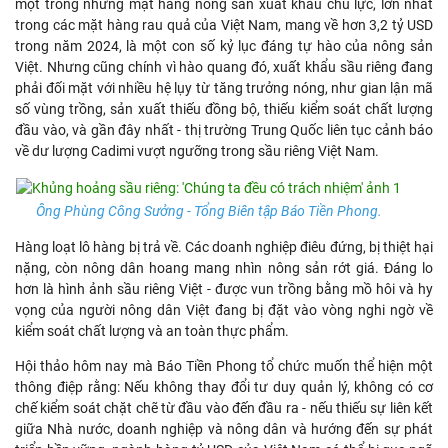
một trong những mặt hàng nông sản xuất khẩu chủ lực, lớn nhất
trong các mặt hàng rau quả của Việt Nam, mang về hơn 3,2 tỷ USD
trong năm 2024, là một con số kỷ lục đáng tự hào của nông sản
Việt. Nhưng cũng chính vì hào quang đó, xuất khẩu sầu riêng đang
phải đối mặt với nhiều hệ lụy từ tăng trưởng nóng, như gian lận mã
số vùng trồng, sản xuất thiếu đồng bộ, thiếu kiểm soát chất lượng
đầu vào, và gần đây nhất - thị trường Trung Quốc liên tục cảnh báo
về dư lượng Cadimi vượt ngưỡng trong sầu riêng Việt Nam.
Ông Phùng Công Sưởng - Tổng Biên tập Báo Tiền Phong.
Hàng loạt lô hàng bị trả về. Các doanh nghiệp điêu đứng, bị thiệt hại
nặng, còn nông dân hoang mang nhìn nông sản rớt giá. Đáng lo
hơn là hình ảnh sầu riêng Việt - được vun trồng bằng mồ hôi và hy
vọng của người nông dân Việt đang bị đặt vào vòng nghi ngờ về
kiểm soát chất lượng và an toàn thực phẩm.
Hội thảo hôm nay mà Báo Tiền Phong tổ chức muốn thể hiện một
thông điệp rằng: Nếu không thay đổi tư duy quản lý, không có cơ
chế kiểm soát chặt chẽ từ đầu vào đến đầu ra - nếu thiếu sự liên kết
giữa Nhà nước, doanh nghiệp và nông dân và hướng đến sự phát