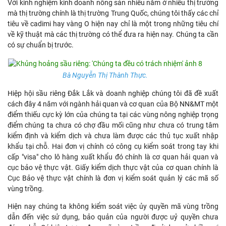
Với kinh nghiệm kinh doanh nông sản nhiều năm ở nhiều thị trường
mà thị trường chính là thị trường Trung Quốc, chúng tôi thấy các chỉ
tiêu về cadimi hay vàng O hiện nay chỉ là một trong những tiêu chí
về kỹ thuật mà các thị trường có thể đưa ra hiện nay. Chúng ta cần
có sự chuẩn bị trước.
Bà Nguyễn Thị Thành Thực.
Hiệp hội sầu riêng Đắk Lắk và doanh nghiệp chúng tôi đã đề xuất
cách đây 4 năm với ngành hải quan và cơ quan của Bộ NN&MT một
điểm thiếu cực kỳ lớn của chúng ta tại các vùng nông nghiệp trọng
điểm chúng ta chưa có chợ đầu mối cũng như chưa có trung tâm
kiểm định và kiểm dịch và chưa làm được các thủ tục xuất nhập
khẩu tại chỗ. Hai đơn vị chính có công cụ kiểm soát trong tay khi
cấp "visa" cho lô hàng xuất khẩu đó chính là cơ quan hải quan và
cục bảo vệ thực vật. Giấy kiểm dịch thực vật của cơ quan chính là
Cục Bảo vệ thực vật chính là đơn vị kiểm soát quản lý các mã số
vùng trồng.
Hiện nay chúng ta không kiểm soát việc ủy quyền mã vùng trồng
dẫn đến việc sử dụng, bảo quản của người được uỷ quyền chưa