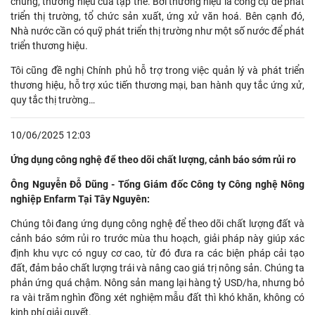
chung, thương hiệu của tập thể. Bởi thương hiệu là công cụ để phát
triển thị trường, tổ chức sản xuất, ứng xử văn hoá. Bên cạnh đó,
Nhà nước cần có quỹ phát triển thị trường như một số nước để phát
triển thương hiệu.
Tôi cũng đề nghị Chính phủ hỗ trợ trong việc quản lý và phát triển
thương hiệu, hỗ trợ xúc tiến thương mại, ban hành quy tắc ứng xử,
quy tắc thị trường…
10/06/2025 12:03
Ứng dụng công nghệ để theo dõi chất lượng, cảnh báo sớm rủi ro
Ông Nguyễn Đỗ Dũng - Tổng Giám đốc Công ty Công nghệ Nông
nghiệp Enfarm Tại Tây Nguyên:
Chúng tôi đang ứng dụng công nghệ để theo dõi chất lượng đất và
cảnh báo sớm rủi ro trước mùa thu hoạch, giải pháp này giúp xác
định khu vực có nguy cơ cao, từ đó đưa ra các biện pháp cải tạo
đất, đảm bảo chất lượng trái và nâng cao giá trị nông sản. Chúng ta
phản ứng quá chậm. Nông sản mang lại hàng tỷ USD/ha, nhưng bỏ
ra vài trăm nghìn đồng xét nghiệm mẫu đất thì khó khăn, không có
kinh phí giải quyết.