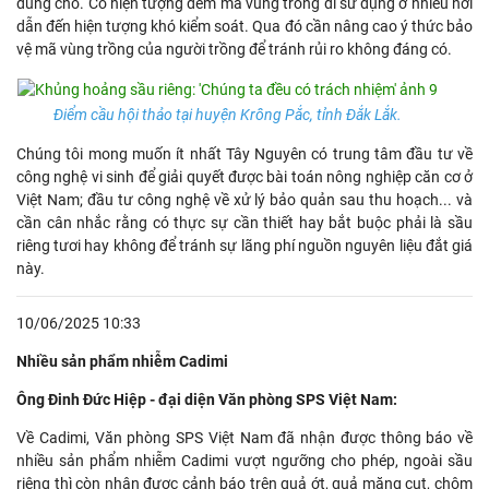
đúng chỗ. Có hiện tượng đem mã vùng trồng đi sử dụng ở nhiều nơi
dẫn đến hiện tượng khó kiểm soát. Qua đó cần nâng cao ý thức bảo
vệ mã vùng trồng của người trồng để tránh rủi ro không đáng có.
Điểm cầu hội thảo tại huyện Krông Pắc, tỉnh Đắk Lắk.
Chúng tôi mong muốn ít nhất Tây Nguyên có trung tâm đầu tư về
công nghệ vi sinh để giải quyết được bài toán nông nghiệp căn cơ ở
Việt Nam; đầu tư công nghệ về xử lý bảo quản sau thu hoạch... và
cần cân nhắc rằng có thực sự cần thiết hay bắt buộc phải là sầu
riêng tươi hay không để tránh sự lãng phí nguồn nguyên liệu đắt giá
này.
10/06/2025 10:33
Nhiều sản phẩm nhiễm Cadimi
Ông Đinh Đức Hiệp - đại diện Văn phòng SPS Việt Nam:
Về Cadimi, Văn phòng SPS Việt Nam đã nhận được thông báo về
nhiều sản phẩm nhiễm Cadimi vượt ngưỡng cho phép, ngoài sầu
riêng thì còn nhận được cảnh báo trên quả ớt, quả măng cụt, chôm