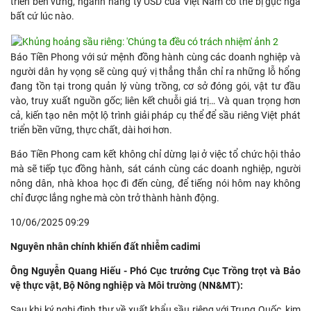
triển bền vững, ngành hàng tỷ USD của Việt Nam có thể bị gục ngã
bất cứ lúc nào.
Báo Tiền Phong với sứ mệnh đồng hành cùng các doanh nghiệp và
người dân hy vọng sẽ cùng quý vị thẳng thắn chỉ ra những lỗ hổng
đang tồn tại trong quản lý vùng trồng, cơ sở đóng gói, vật tư đầu
vào, truy xuất nguồn gốc; liên kết chuỗi giá trị… Và quan trọng hơn
cả, kiến tạo nên một lộ trình giải pháp cụ thể để sầu riêng Việt phát
triển bền vững, thực chất, dài hơi hơn.
Báo Tiền Phong cam kết không chỉ dừng lại ở việc tổ chức hội thảo
mà sẽ tiếp tục đồng hành, sát cánh cùng các doanh nghiệp, người
nông dân, nhà khoa học đi đến cùng, để tiếng nói hôm nay không
chỉ được lắng nghe mà còn trở thành hành động.
10/06/2025 09:29
Nguyên nhân chính khiến đất nhiễm cadimi
Ông Nguyễn Quang Hiếu - Phó Cục trưởng Cục Trồng trọt và Bảo
vệ thực vật, Bộ Nông nghiệp và Môi trường (NN&MT):
Sau khi ký nghị định thư về xuất khẩu sầu riêng với Trung Quốc, kim