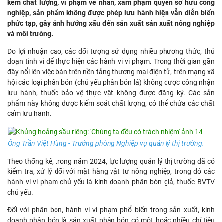
kém chất lượng, vi phạm về nhãn, xâm phạm quyền sở hữu công
nghiệp, sản phẩm không được phép lưu hành hiện vẫn diễn biến
phức tạp, gây ảnh hưởng xấu đến sản xuất sản xuất nông nghiệp
và môi trường.
Do lợi nhuận cao, các đối tượng sử dụng nhiều phương thức, thủ
đoạn tinh vi để thực hiện các hành vi vi phạm. Trong thời gian gần
đây nổi lên việc bán trên nền tảng thương mại điện tử, trên mạng xã
hội các loại phân bón (chủ yếu phân bón lá) không được công nhận
lưu hành, thuốc bảo vệ thực vật không được đăng ký. Các sản
phẩm này không được kiểm soát chất lượng, có thể chứa các chất
cấm lưu hành.
Ông Trần Việt Hùng - Trưởng phòng Nghiệp vụ quản lý thị trường.
Theo thống kê, trong năm 2024, lực lượng quản lý thị trường đã có
kiểm tra, xử lý đối với mặt hàng vật tư nông nghiệp, trong đó các
hành vi vi phạm chủ yếu là kinh doanh phân bón giả, thuốc BVTV
chủ yếu.
Đối với phân bón, hành vi vi phạm phổ biến trong sản xuất, kinh
doanh phân bón là sản xuất phân bón có một hoặc nhiều chỉ tiêu