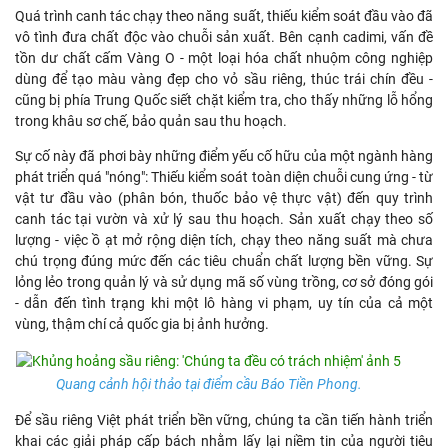
Quá trình canh tác chạy theo năng suất, thiếu kiểm soát đầu vào đã
vô tình đưa chất độc vào chuỗi sản xuất. Bên cạnh cadimi, vấn đề
tồn dư chất cấm Vàng O - một loại hóa chất nhuộm công nghiệp
dùng để tạo màu vàng đẹp cho vỏ sầu riêng, thúc trái chín đều -
cũng bị phía Trung Quốc siết chặt kiểm tra, cho thấy những lỗ hổng
trong khâu sơ chế, bảo quản sau thu hoạch.
Sự cố này đã phơi bày những điểm yếu cố hữu của một ngành hàng
phát triển quá "nóng": Thiếu kiểm soát toàn diện chuỗi cung ứng - từ
vật tư đầu vào (phân bón, thuốc bảo vệ thực vật) đến quy trình
canh tác tại vườn và xử lý sau thu hoạch. Sản xuất chạy theo số
lượng - việc ồ ạt mở rộng diện tích, chạy theo năng suất mà chưa
chú trọng đúng mức đến các tiêu chuẩn chất lượng bền vững. Sự
lỏng lẻo trong quản lý và sử dụng mã số vùng trồng, cơ sở đóng gói
- dẫn đến tình trạng khi một lô hàng vi phạm, uy tín của cả một
vùng, thậm chí cả quốc gia bị ảnh hưởng.
Quang cảnh hội thảo tại điểm cầu Báo Tiền Phong.
Để sầu riêng Việt phát triển bền vững, chúng ta cần tiến hành triển
khai các giải pháp cấp bách nhằm lấy lại niềm tin của người tiêu