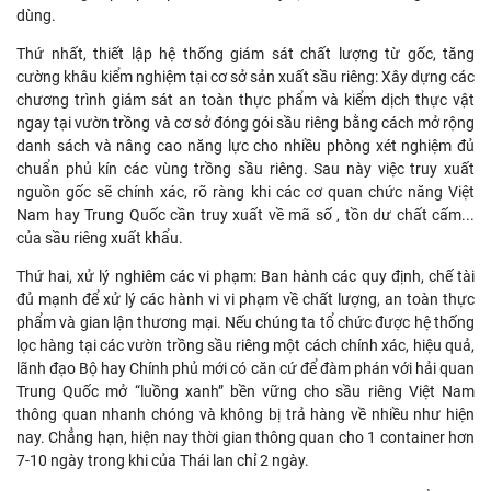
dùng.
Thứ nhất, thiết lập hệ thống giám sát chất lượng từ gốc, tăng
cường khâu kiểm nghiệm tại cơ sở sản xuất sầu riêng: Xây dựng các
chương trình giám sát an toàn thực phẩm và kiểm dịch thực vật
ngay tại vườn trồng và cơ sở đóng gói sầu riêng bằng cách mở rộng
danh sách và nâng cao năng lực cho nhiều phòng xét nghiệm đủ
chuẩn phủ kín các vùng trồng sầu riêng. Sau này việc truy xuất
nguồn gốc sẽ chính xác, rõ ràng khi các cơ quan chức năng Việt
Nam hay Trung Quốc cần truy xuất về mã số , tồn dư chất cấm...
của sầu riêng xuất khẩu.
Thứ hai, xử lý nghiêm các vi phạm: Ban hành các quy định, chế tài
đủ mạnh để xử lý các hành vi vi phạm về chất lượng, an toàn thực
phẩm và gian lận thương mại. Nếu chúng ta tổ chức được hệ thống
lọc hàng tại các vườn trồng sầu riêng một cách chính xác, hiệu quả,
lãnh đạo Bộ hay Chính phủ mới có căn cứ để đàm phán với hải quan
Trung Quốc mở “luồng xanh” bền vững cho sầu riêng Việt Nam
thông quan nhanh chóng và không bị trả hàng về nhiều như hiện
nay. Chẳng hạn, hiện nay thời gian thông quan cho 1 container hơn
7-10 ngày trong khi của Thái lan chỉ 2 ngày.