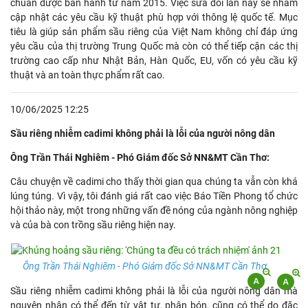
chuẩn được ban hành từ năm 2015. Việc sửa đổi lần này sẽ nhằm
cập nhật các yêu cầu kỹ thuật phù hợp với thông lệ quốc tế. Mục
tiêu là giúp sản phẩm sầu riêng của Việt Nam không chỉ đáp ứng
yêu cầu của thị trường Trung Quốc mà còn có thể tiếp cận các thị
trường cao cấp như Nhật Bản, Hàn Quốc, EU, vốn có yêu cầu kỹ
thuật và an toàn thực phẩm rất cao.
10/06/2025 12:25
Sầu riêng nhiễm cadimi không phải là lỗi của người nông dân
Ông Trần Thái Nghiêm - Phó Giám đốc Sở NN&MT Cần Thơ:
Câu chuyện về cadimi cho thấy thời gian qua chúng ta vẫn còn khá
lúng túng. Vì vậy, tôi đánh giá rất cao việc Báo Tiền Phong tổ chức
hội thảo này, một trong những vấn đề nóng của ngành nông nghiệp
và của bà con trồng sầu riêng hiện nay.
Ông Trần Thái Nghiêm - Phó Giám đốc Sở NN&MT Cần Thơ.
Sầu riêng nhiễm cadimi không phải là lỗi của người nông dân mà
nguyên nhân có thể đến từ vật tư, phân bón, cũng có thể do đặc