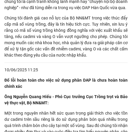
chúng tôi là cạnh tranh không lành mạnh hay “chuyện nội bộ doanh
nghiệp” - như đã từng diễn ra trong vụ việc DAP Hàn Quốc vừa qua.
Chúng tôi đánh giá cao nỗ lực của Bộ NN&MT trong việc thúc đẩy
cấp mã số vùng trồng, đây là tín hiệu tích cực. Tuy nhiên, xin lưu ý
rằng có mã số vùng trồng không đồng nghĩa với việc xuất khẩu sẽ
tăng, nếu cadimi và vàng O vẫn vượt ngưỡng cho phép. Chúng tôi
mong muốn các nhà khoa học, nhà quản lý đưa ra giải pháp căn cơ
để xử lý tận gốc các vấn đề nhiễm cadimi, vàng O và các chất cấm
khác theo đúng yêu cầu của nước nhập khẩu.
10/06/2025 11:25
Đổ lỗi hoàn toàn cho việc sử dụng phân DAP là chưa hoàn toàn
chính xác
Ông Nguyễn Quang Hiếu - Phó Cục trưởng Cục Trồng trọt và Bảo
vệ thực vật, Bộ NN&MT:
Một trong nguyên nhân hết sức quan trọng giải thích cho việc tồn
dư cadimi trên sầu riêng là do sử dụng phân bón quá nhiều trong
quá trình chăm bón cho cây tại một số vùng. Sau đó chúng tôi nhận
được nhiều đơn thư và vào cuộc điều tra tìm hiểu nguyên nhân, căn