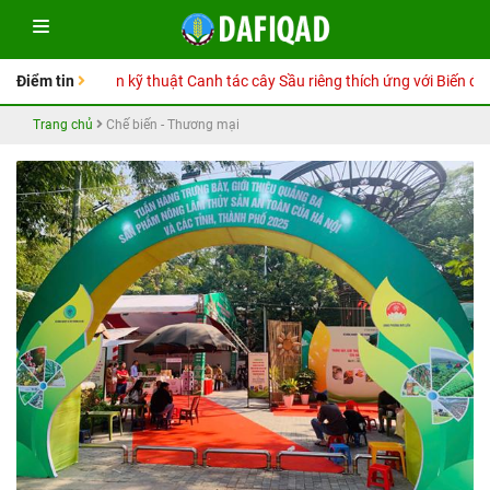
tay Hướng dẫn kỹ thuật Canh tác cây Sầu riêng thích ứng với Biến đổi kh
Điểm tin
Trang chủ
Chế biến - Thương mại