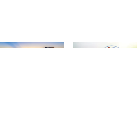
T
ƯỢNG NÔNG LÂM SẢN VÀ THỦY SẢN ĐẮK LẮK
Đ
hường Tân An - Tỉnh Đắk Lắk
T
vn
T