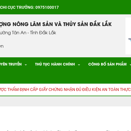
 CHI CỤC TRƯỞNG: 0975100017
ƯỢNG NÔNG LÂM SẢN VÀ THỦY SẢN ĐẮK LẮK
hường Tân An - Tỉnh Đắk Lắk
vn
UYÊN TRUYỀN
THỦ TỤC HÀNH CHÍNH
CÔNG BỐ SẢN PHẨM
HẨM ĐỊNH CẤP GIẤY CHỨNG NHẬN ĐỦ ĐIỀU KIỆN AN TOÀN THỰC PHẨ