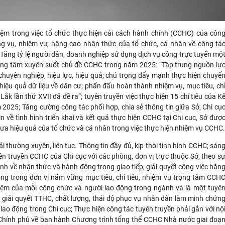
iệm trong việc tổ chức thực hiện cải cách hành chính (CCHC) của côn
ng vụ, nhiệm vụ; nâng cao nhận thức của tổ chức, cá nhân về công tá
Tăng tỷ lệ người dân, doanh nghiệp sử dụng dịch vụ công trực tuyến mộ
rọng tâm xuyên suốt chủ đề CCHC trong năm 2025: “Tập trung nguồn lự
uyên nghiệp, hiệu lực, hiệu quả; chú trọng đẩy mạnh thực hiện chuyể
 hiệu quả dữ liệu về dân cư; phấn đấu hoàn thành nhiệm vụ, mục tiêu, ch
Lắk lần thứ XVII đã đề ra”; tuyên truyền việc thực hiện 15 chỉ tiêu của K
025; Tăng cường công tác phối hợp, chia sẻ thông tin giữa Sở, Chi cụ
n về tình hình triển khai và kết quả thực hiện CCHC tại Chi cục, Sở đượ
hưa hiệu quả của tổ chức và cá nhân trong việc thực hiện nhiệm vụ CCHC.
 thường xuyên, liên tục. Thông tin đầy đủ, kịp thời tình hình CCHC; sán
n truyền CCHC của Chi cục với các phòng, đơn vị trực thuộc Sở, theo s
h về nhận thức và hành động trong giao tiếp, giải quyết công việc hằn
ng trong đơn vị nắm vững mục tiêu, chỉ tiêu, nhiệm vụ trọng tâm CCH
iệm của mỗi công chức và người lao động trong ngành và là một tuyê
c, giải quyết TTHC, chất lượng, thái độ phục vụ nhân dân làm minh chứn
ao động trong Chi cục; Thực hiện công tác tuyên truyền phải gắn với nộ
hính phủ về ban hành Chương trình tổng thể CCHC Nhà nước giai đoạ