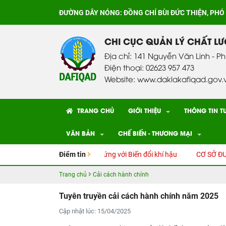
ĐƯỜNG DÂY NÓNG:
ĐỒNG CHÍ BÙI ĐỨC THIỆN, PHÓ
CHI CỤC QUẢN LÝ CHẤT L
Địa chỉ: 141 Nguyễn Văn Linh - P
Điện thoại: 02623 957 473
Website: www.daklakafiqad.gov.
TRANG CHỦ
GIỚI THIỆU
THÔNG TIN T
VĂN BẢN
CHẾ BIẾN - THƯƠNG MẠI
nh tác cây Sầu riêng thích ứng với Biến đổi khí hậu
Điểm tin
CƠ SỞ ĐƯỢC T
Trang chủ
Cải cách hành chính
Tuyên truyền cải cách hành chính năm 2025
Cập nhật lúc: 15/04/2025