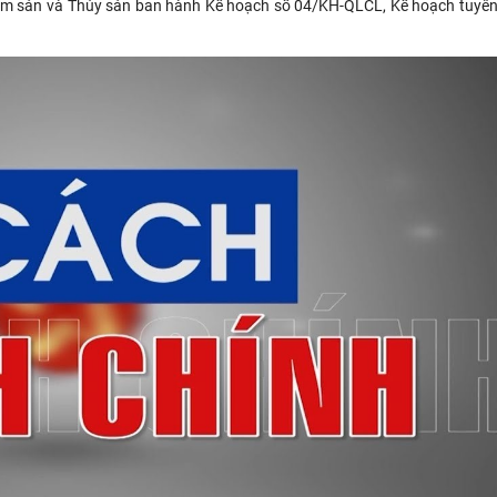
lâm sản và Thủy sản ban hành Kế hoạch số 04/KH-QLCL, Kế hoạch tuyê