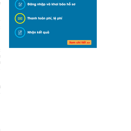
c
h
a
y
;
g
;
c
c
,
g
a
i
p
n
H
.