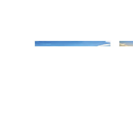
CHI CỤC QUẢN LÝ CHẤT L
Địa chỉ: 141 Nguyễn Văn Linh - P
Điện thoại: 02623 957 473
Website: www.daklakafiqad.gov.