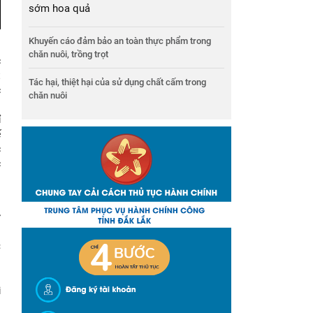
sớm hoa quả
Khuyến cáo đảm bảo an toàn thực phẩm trong
g
chăn nuôi, trồng trọt
c
t
Tác hại, thiệt hại của sử dụng chất cấm trong
c
chăn nuôi
n
ỉ
ế
c
c
g
ự
g
C
n
g
i
n