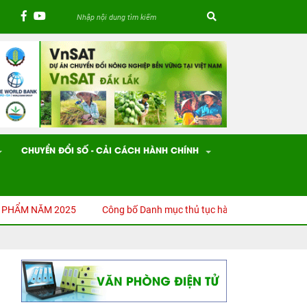
CHUYỂN ĐỔI SỐ - CẢI CÁCH HÀNH CHÍNH
M NĂM 2025
Công bố Danh mục thủ tục hành chính (TTHC) được sửa 