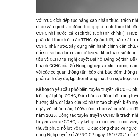
Với mục đích tiếp tục nâng cao nhận thức, trách nh
chức và người lao động trong quá trình thực thi cô
CCHC nhà nước, cải cách thủ tục hành chính (TTHC); 
phần khi thực hiện các TTHC; Quán triệt, bám sát t
CCHC nhà nước, xây dựng nền hành chính dân chủ, ch
đổi số, số hóa làm giàu dữ liệu và khai thác, sử dụng
tiêu về CCHC tại Nghị quyết Đại hội Đảng bộ tỉnh Đắk 
hoạch CCHC của Sở Nông nghiệp và Môi trường năm 2
với các cơ quan thông tấn, báo chí, bảo đảm thông ti
phản ánh đầy đủ, kịp thời những mặt tích cực hoặc c
Kế hoạch yêu cầu phổ biến, tuyên truyền về CCHC phải
kiến, giải pháp CCHC; Đảm bảo sự đồng bộ trong tuyê
hướng dẫn, chỉ đạo của Sở nhằm tạo chuyển biến mạn
ngày với nhân dân; 100% công chức và người lao độ
năm 2025. Công tác tuyên truyền CCHC là trách nh
truyền viên về CCHC; lấy kết quả giải quyết công việ
thuyết phục, nỗ lực về CCHC của công chức và người l
dung Nghị quyết số 76/NQ-CP ngày 15/7/2021 của C