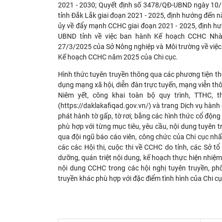
2021 - 2030; Quyết định số 3478/QĐ-UBND ngày 10
tỉnh Đắk Lắk giai đoạn 2021 - 2025, định hướng đến
ủy về đẩy mạnh CCHC giai đoạn 2021 - 2025, định 
UBND tỉnh về việc ban hành Kế hoạch CCHC Nhà 
27/3/2025 của Sở Nông nghiệp và Môi trường về 
Kế hoạch CCHC năm 2025 của Chi cục.
Hình thức tuyên truyền thông qua các phương tiện th
dụng mạng xã hội, diễn đàn trực tuyến, mạng viễn thô
Niêm yết, công khai toàn bộ quy trình, TTHC, t
(https://daklakafiqad.gov.vn/) và trang Dịch vụ hành
phát hành tờ gấp, tờ rơi; bằng các hình thức cổ động
phù hợp với từng mục tiêu, yêu cầu, nội dung tuyên 
qua đội ngũ báo cáo viên, công chức của Chi cục nh
các các Hội thi, cuộc thi về CCHC do tỉnh, các Sở t
dưỡng, quán triệt nội dung, kế hoạch thực hiện nhi
nội dung CCHC trong các hội nghị tuyên truyền, phổ
truyền khác phù hợp với đặc điểm tình hình của Chi c