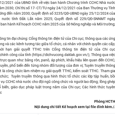
/12/2021 của UBND tỉnh về việc ban hành Chương trình CCHC Nhà nướ
 năm 2030; Chỉ thị số 17- CT/TU ngày 24/12/2021 của Ban Thường vụ Tỉn
hướng đến năm 2030; Quyết định số 3235/QĐ-UBND ngày 25/12/2024 củ
nước tỉnh Đắk Lắk năm 2025; Quyết định số 229/QĐ-SNNMT ngà
việc ban hành Kế hoạch CCHC năm 2025 của Sở Nông nghiệp và Môi trường
ông tin đại chúng: Cổng thông tin điện tử của Chi cục; thông qua các ứn
ng và các kênh tương tác giữa tổ chức, cá nhân với chính quyền các cấp
hời hạn giải quyết TTHC trên Cổng thông tin điện tử của Chi cụ
 chính công của tỉnh (https://dichvucong.daklak.gov.vn/); Thông qua việ
 trực quan như: băng rôn, panô, áp phích, khẩu hiệu liên quan đến CCHC
truyền, phổ biến đến từng nhóm đối tượng của đơn vị; Tuyên truyền thôn
ất là công chức làm nhiệm vụ giải quyết TTHC, kiểm soát TTHC. Tham gi
ổ chức; Tuyên truyền thông qua hình thức tổ chức các lớp tập huấn, bồ
ệm vụ CCHC nhà nước cho đội ngũ công chức và người lao động; lồng ghé
 biến, giáo dục pháp luật trong năm của Chi cục; Các hình thức tuyê
ục
Phòng HCT
Nội dung chi tiết Kế hoạch xem tại file đính kèm./