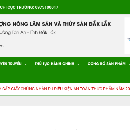
 CHI CỤC TRƯỞNG: 0975100017
ƯỢNG NÔNG LÂM SẢN VÀ THỦY SẢN ĐẮK LẮK
hường Tân An - Tỉnh Đắk Lắk
vn
UYÊN TRUYỀN
THỦ TỤC HÀNH CHÍNH
CÔNG BỐ SẢN PHẨM
 GIẤY CHỨNG NHẬN ĐỦ ĐIỀU KIỆN AN TOÀN THỰC PHẨM NĂM 2025