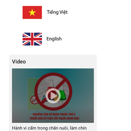
o
,
g
Video
ã
u
u
u
n
g
a
Hành vi cấm trong chăn nuôi, làm chín