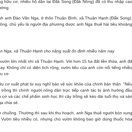
ng hữu cơ, nhiều hộ dân tại Đắk Song (Đắk Nông) đã có thu nhập ca
ường.
ình anh Đào Văn Nga, ở thôn Thuận Bình, xã Thuận Hạnh (Đắk Song)
công, chủ yếu là người địa phương được anh Nga thuê hái tiêu khoản
ăn Nga, xã Thuận Hạnh cho năng suất ổn định nhiều năm nay
vườn lớn nhất nhì xã Thuận Hạnh. Với hơn 15 ha đất liền thửa, anh đ
nay. Không chỉ có diện tích rộng, vườn tiêu của anh còn nổi tiếng nhiề
u cơ.
u cơ xuất phát từ suy nghĩ bảo vệ sức khỏe của chính bản thân. "Nế
trồng thì chính người nông dân trực tiếp canh tác bị ảnh hưởng đầ
cơ và các chế phẩm sinh học thì cây trồng sẽ kéo dài tuổi thọ và sả
a chia sẻ.
 chuồng. Thường thì sau khi thu hoạch, anh Nga thuê người bón xun
m. Vườn tiêu nhiều cỏ, nhưng chủ vườn không bao giờ dùng thuốc hó