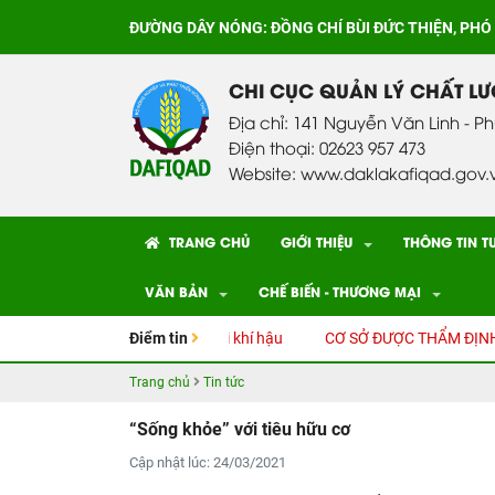
ĐƯỜNG DÂY NÓNG:
ĐỒNG CHÍ BÙI ĐỨC THIỆN, PHÓ
CHI CỤC QUẢN LÝ CHẤT L
Địa chỉ: 141 Nguyễn Văn Linh - P
Điện thoại: 02623 957 473
Website: www.daklakafiqad.gov.
TRANG CHỦ
GIỚI THIỆU
THÔNG TIN T
VĂN BẢN
CHẾ BIẾN - THƯƠNG MẠI
iêng thích ứng với Biến đổi khí hậu
Điểm tin
CƠ SỞ ĐƯỢC THẨM ĐỊNH CẤP
Trang chủ
Tin tức
“Sống khỏe” với tiêu hữu cơ
Cập nhật lúc: 24/03/2021