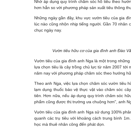
Nhờ áp dụng quy trình chăm sóc hồ tiêu theo hướ
hơn hẳn so với phương pháp sản xuất tiêu thông th
Những ngày gần đây, khu vực vườn tiêu của gia đ
lúc nào cũng nhộn nhịp tiếng người. Gần 70 nhân 
chục ngày nay.
Vườn tiêu hữu cơ của gia đình anh Đào V
Vườn tiêu của gia đình anh Nga là một trong những 
lựa chọn tiêu là cây trồng chủ lực từ năm 2007 tới 
năm nay với phương pháp chăm sóc theo hướng hữ
Theo anh Nga, việc lựa chọn chăm sóc vườn tiêu hữ
lạm dụng thuốc bảo vệ thực vật vào chăm sóc cây 
tiên. Hơn nữa, nếu áp dụng quy trình chăm sóc hữu 
phẩm cũng được thị trường ưa chuộng hơn", anh Ng
Vườn tiêu của gia đình anh Nga sử dụng 100% phân
quanh các trụ tiêu với khoảng cách trung bình 1
học mà thuê nhân công đến phát dọn.