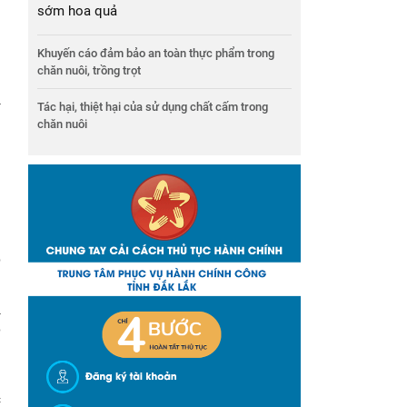
sớm hoa quả
,
n
u
Khuyến cáo đảm bảo an toàn thực phẩm trong
chăn nuôi, trồng trọt
à
Tác hại, thiệt hại của sử dụng chất cấm trong
n
chăn nuôi
u
n
u
p
a
o
g
c