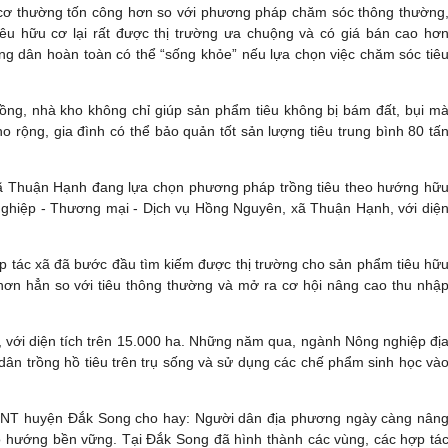
cơ thường tốn công hơn so với phương pháp chăm sóc thông thường
êu hữu cơ lại rất được thị trường ưa chuộng và có giá bán cao hơ
ông dân hoàn toàn có thể “sống khỏe” nếu lựa chọn việc chăm sóc tiê
ồng, nhà kho không chỉ giúp sản phẩm tiêu không bị bám đất, bụi m
 rộng, gia đình có thể bảo quản tốt sản lượng tiêu trung bình 80 tấ
 xã Thuận Hạnh đang lựa chọn phương pháp trồng tiêu theo hướng hữ
nghiệp - Thương mại - Dịch vụ Hồng Nguyên, xã Thuận Hạnh, với diệ
 tác xã đã bước đầu tìm kiếm được thị trường cho sản phẩm tiêu hữ
hơn hẳn so với tiêu thông thường và mở ra cơ hội nâng cao thu nhậ
h, với diện tích trên 15.000 ha. Những năm qua, ngành Nông nghiệp đị
dân trồng hồ tiêu trên trụ sống và sử dụng các chế phẩm sinh học và
NT huyện Đắk Song cho hay: Người dân địa phương ngày càng nân
heo hướng bền vững. Tại Đắk Song đã hình thành các vùng, các hợp tá