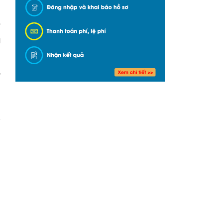
c
l
"