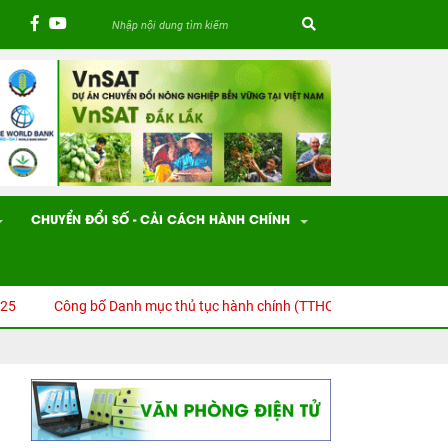
CHUYỂN ĐỔI SỐ - CẢI CÁCH HÀNH CHÍNH
Công bố Danh mục thủ tục hành chính (TTHC) được sửa đổi, bổ sung, b