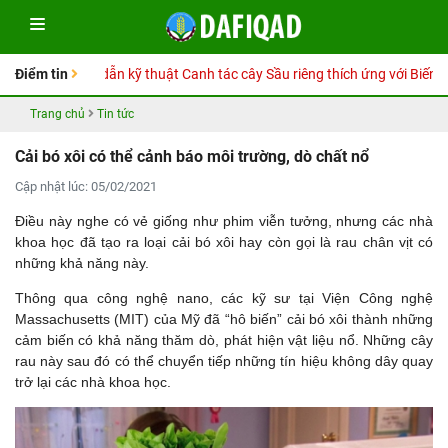
Sổ tay Hướng dẫn kỹ thuật Canh tác cây Sầu riêng thích ứng với Biến đổi
Điểm tin
Trang chủ
Tin tức
Cải bó xôi có thể cảnh báo môi trường, dò chất nổ
Cập nhật lúc: 05/02/2021
Điều này nghe có vẻ giống như phim viễn tưởng, nhưng các nhà
khoa học đã tạo ra loại cải bó xôi hay còn gọi là rau chân vịt có
những khả năng này.
Thông qua công nghệ nano, các kỹ sư tại Viện Công nghệ
Massachusetts (MIT) của Mỹ đã “hô biến” cải bó xôi thành những
cảm biến có khả năng thăm dò, phát hiện vật liệu nổ. Những cây
rau này sau đó có thể chuyển tiếp những tín hiệu không dây quay
trở lại các nhà khoa học.