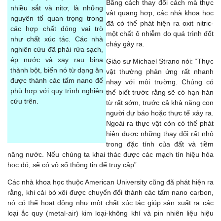
Bằng cách thay đổi cách mà thực
nhiều sắt và nitơ, là những
vật quang hợp, các nhà khoa học
nguyên tố quan trọng trong
đã có thể phát hiện ra oxit nitric-
các hợp chất đóng vai trò
một chất ô nhiễm do quá trình đốt
như chất xúc tác. Các nhà
cháy gây ra.
nghiên cứu đã phải rửa sạch,
ép nước và xay rau bina
Giáo sư Michael Strano nói: “Thực
thành bột, biến nó từ dạng ăn
vật thường phản ứng rất nhanh
được thành các tấm nano để
nhạy với môi trường. Chúng có
phù hợp với quy trình nghiên
thể biết trước rằng sẽ có hạn hán
cứu trên.
từ rất sớm, trước cả khả năng con
người dự báo hoặc thực tế xảy ra.
Ngoài ra thực vật còn có thể phát
hiện được những thay đổi rất nhỏ
trong đặc tính của đất và tiềm
năng nước. Nếu chúng ta khai thác được các mạch tín hiệu hóa
học đó, sẽ có vô số thông tin để truy cập”.
Các nhà khoa học thuộc American University cũng đã phát hiện ra
rằng, khi cải bó xôi được chuyển đổi thành các tấm nano carbon,
nó có thể hoạt động như một chất xúc tác giúp sản xuất ra các
loại ắc quy (metal-air) kim loại-không khí và pin nhiên liệu hiệu