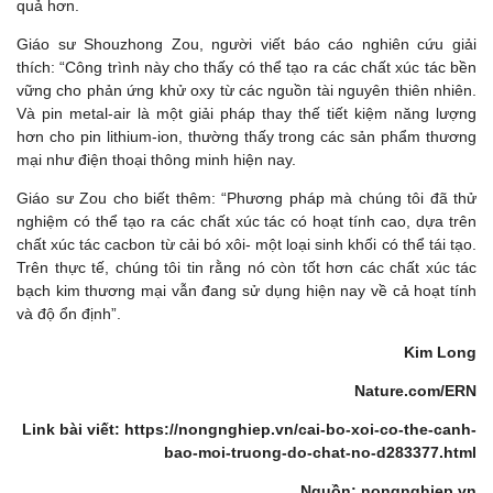
quả hơn.
Giáo sư Shouzhong Zou, người viết báo cáo nghiên cứu giải
thích: “Công trình này cho thấy có thể tạo ra các chất xúc tác bền
vững cho phản ứng khử oxy từ các nguồn tài nguyên thiên nhiên.
Và pin metal-air là một giải pháp thay thế tiết kiệm năng lượng
hơn cho pin lithium-ion, thường thấy trong các sản phẩm thương
mại như điện thoại thông minh hiện nay.
Giáo sư Zou cho biết thêm: “Phương pháp mà chúng tôi đã thử
nghiệm có thể tạo ra các chất xúc tác có hoạt tính cao, dựa trên
chất xúc tác cacbon từ cải bó xôi- một loại sinh khối có thể tái tạo.
Trên thực tế, chúng tôi tin rằng nó còn tốt hơn các chất xúc tác
bạch kim thương mại vẫn đang sử dụng hiện nay về cả hoạt tính
và độ ổn định”.
Kim Long
Nature.com/ERN
Link bài viết: https://nongnghiep.vn/cai-bo-xoi-co-the-canh-
bao-moi-truong-do-chat-no-d283377.html
Nguồn: nongnghiep.vn