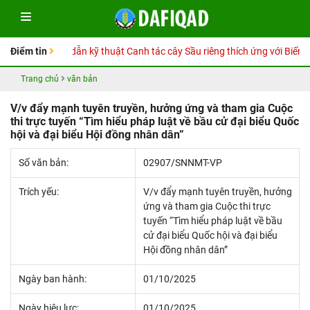
Sổ tay Hướng dẫn kỹ thuật Canh tác cây Sầu riêng thích ứng với Biến đổ
Điểm tin
Trang chủ
văn bản
V/v đẩy mạnh tuyên truyền, hưởng ứng và tham gia Cuộc
thi trực tuyến “Tìm hiểu pháp luật về bầu cử đại biểu Quốc
hội và đại biểu Hội đồng nhân dân”
Số văn bản:
02907/SNNMT-VP
Trích yếu:
V/v đẩy mạnh tuyên truyền, hưởng
ứng và tham gia Cuộc thi trực
tuyến “Tìm hiểu pháp luật về bầu
cử đại biểu Quốc hội và đại biểu
Hội đồng nhân dân”
Ngày ban hành:
01/10/2025
Ngày hiệu lực:
01/10/2025